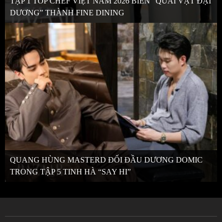
TẬP 1 TOP CHEF VIỆT NAM 2026 BIẾN “QUÁI VẬT ĐẠI
DƯƠNG” THÀNH FINE DINING
QUANG HÙNG MASTERD ĐỐI ĐẦU DƯƠNG DOMIC
TRONG TẬP 5 TINH HÀ “SAY HI”