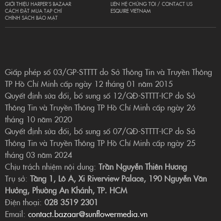
GIỚI THIỆU HARPER’S BAZAAR
LIÊN HỆ CHÚNG TÔI / CONTACT US
CÁCH ĐẶT MUA TẠP CHÍ
ESQUIRE VIETNAM
CHÍNH SÁCH BẢO MẬT
Giấp phép số 03/GP-STTTT do Sở Thông Tin và Truyền Thông
TP Hồ Chí Minh cấp ngày 12 tháng 01 năm 2015
Quyết định sửa đổi, bổ sung số 12/QĐ-STTTT-ICP do Sở
Thông Tin và Truyền Thông TP Hồ Chí Minh cấp ngày 26
tháng 10 năm 2020
Quyết định sửa đổi, bổ sung số 07/QĐ-STTTT-ICP do Sở
Thông Tin và Truyền Thông TP Hồ Chí Minh cấp ngày 25
tháng 03 năm 2024
Chịu trách nhiệm nội dung:
Trần Nguyễn Thiên Hương
Trụ sở:
Tầng 1, Lô A, Xi Riverview Palace, 190 Nguyễn Văn
Hưởng, Phường An Khánh, TP. HCM
Điện thoại:
028 3519 2301
Email:
contact.bazaar@sunflowermedia.vn