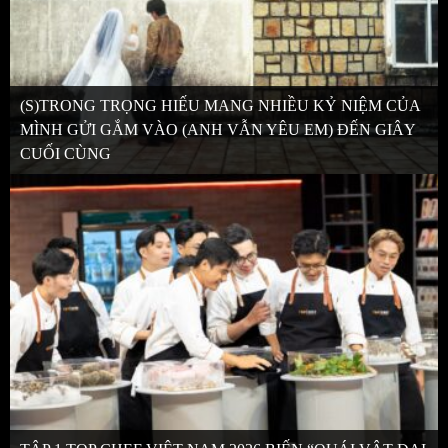
(S)TRONG TRỌNG HIẾU MANG NHIỀU KỶ NIỆM CỦA
MÌNH GỬI GẮM VÀO (ANH VẪN YÊU EM) ĐẾN GIÂY
CUỐI CÙNG