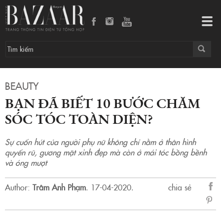
BẠN ĐÃ BIẾT 10 BƯỚC CHĂM SÓC TÓC TOÀN DIỆN?
Tog
navi
BEAUTY
BẠN ĐÃ BIẾT 10 BƯỚC CHĂM
SÓC TÓC TOÀN DIỆN?
Sự cuốn hút của người phụ nữ không chỉ nằm ở thân hình
quyến rũ, gương mặt xinh đẹp mà còn ở mái tóc bồng bềnh
và óng mượt
Author:
Trâm Anh Phạm
.
17-04-2020.
chia sẻ
sẻ
Fac