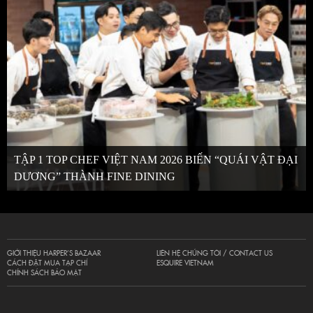
TẬP 1 TOP CHEF VIỆT NAM 2026 BIẾN “QUÁI VẬT ĐẠI
DƯƠNG” THÀNH FINE DINING
GIỚI THIỆU HARPER’S BAZAAR
LIÊN HỆ CHÚNG TÔI / CONTACT US
CÁCH ĐẶT MUA TẠP CHÍ
ESQUIRE VIETNAM
CHÍNH SÁCH BẢO MẬT