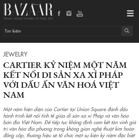
Cartier kỷ niệm một năm kết nối di sản xa xỉ Pháp với dấu ấn văn hoá Việt Nam
Tog
navi
JEWELRY
CARTIER KỶ NIỆM MỘT NĂM
KẾT NỐI DI SẢN XA XỈ PHÁP
VỚI DẤU ẤN VĂN HOÁ VIỆT
NAM
Một năm hiện diện của Cartier tại Union Square đánh dấu
hành trình kết nối tinh tế giữa di sản xa xỉ Pháp và văn hóa
bản địa Việt Nam. Để tiếp tục khẳng định cam kết tôn vinh giá
trị văn hóa địa phương trong không gian nghệ thuật kim hoàn
đẳng cấp, thương hiệu sẽ tổ chức một sự kiện kỷ niệm đặc biệt