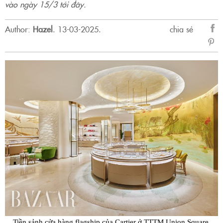
vào ngày 15/3 tới đây.
Author:
Hazel
.
13-03-2025.
chia sẻ
sẻ
Fac
Tiền sảnh cửa hàng flagship của Cartier ở TTTM Union Square,