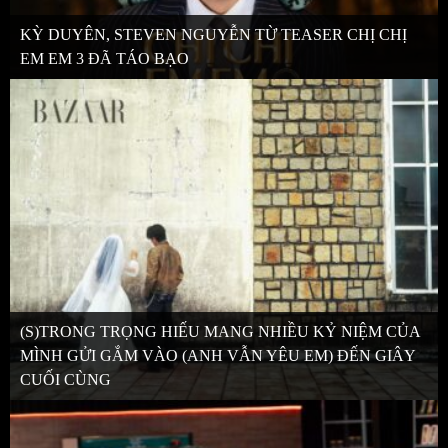
KỲ DUYÊN, STEVEN NGUYỄN TỪ TEASER CHỊ CHỊ
EM EM 3 ĐÃ TÁO BẠO
(S)TRONG TRỌNG HIẾU MANG NHIỀU KỶ NIỆM CỦA
MÌNH GỬI GẮM VÀO (ANH VẪN YÊU EM) ĐẾN GIÂY
CUỐI CÙNG