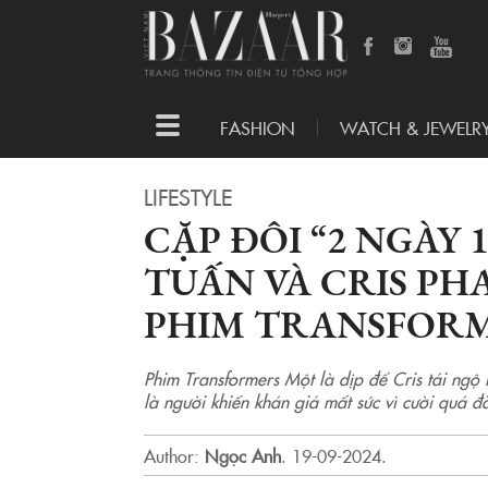
Toggle
FASHION
WATCH & JEWELR
navigation
LIFESTYLE
CẶP ĐÔI “2 NGÀY 
TUẤN VÀ CRIS PH
PHIM TRANSFOR
Phim Transformers Một là dịp để Cris tái ngộ
là người khiến khán giả mất sức vì cười quá đ
Author:
Ngọc Anh
.
19-09-2024.