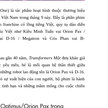
 One
) là tác phẩm hoạt hình thuộc thương hiệu
ả Việt Nam trong tháng 9 này. Đây là phần phim
n franchise có lồng tiếng Việt, quy tụ dàn diễn
wbiz Việt như Kiều Minh Tuấn vai Orion Pax /
ai D-16 / Megatron và Cris Phan vai B-
 sau gần 40 năm,
Transformers Một
đưa khán giả
 yêu mến, hé lộ mối quan hệ thân thiết giữa
những robot lao động tên là Orion Pax và D-16.
có sự xuất hiện của con người, bộ phim là hành
ột tình bạn và những mầm mống cho cuộc chiến
o Optimus/Orion Pax trong