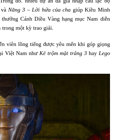
 Trong đó. nhiều dự án đã gia nhập câu lạc bộ
và
Nắng 3 – Lời hứa của cha
giúp Kiều Minh
iải thưởng Cánh Diều Vàng hạng mục Nam diễn
 trong một kỳ trao giải.
n viên lồng tiếng được yêu mến khi góp giọng
tại Việt Nam như
Kẻ trộm mặt trăng 3
hay
Lego