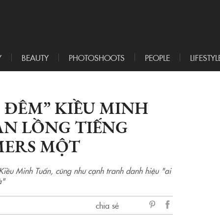
Y
BEAUTY
PHOTOSHOOTS
PEOPLE
LIFESTYL
1 ĐÊM” KIỀU MINH
AN LỒNG TIẾNG
MERS MỘT
 Kiều Minh Tuấn, cũng như cạnh tranh danh hiệu "ai
à"
chia sẻ
sẻ