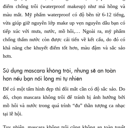
điểm chống trôi (waterproof makeup) như má hồng và
màu mắt. Mỹ phẩm waterproof có độ bền từ 6-12 tiếng,
vừa giúp giữ nguyên lớp make up vẹn nguyên dẫu bạn có
tiếp xúc với mưa, nước, mồ hôi,… Ngoài ra, mỹ phẩm
chống thấm nước còn được cải tiến về kết cấu, do đó có
khả năng che khuyết điểm tốt hơn, màu đậm và sắc sảo
hơn.
Sử dụng mascara không trôi, nhưng sẽ an toàn
hơn nếu bạn nối lông mi tự nhiên
Để có một tấm hình đẹp thì đôi mắt cần có độ sắc sảo. Do
đó, chọn mascara không trôi để tránh bị ảnh hưởng bởi
mồ hôi và nước trong quá trình “đu” thần tượng ca nhạc
tại lễ hội.
Tuy nhiên, mascara không trôi cũng không an toàn tuyệt