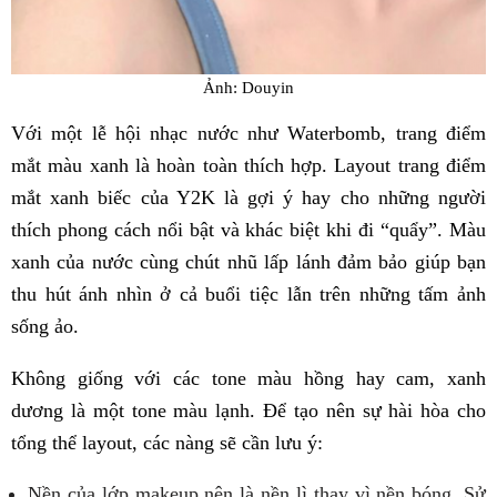
Ảnh: Douyin
Với một lễ hội nhạc nước như Waterbomb, trang điểm
mắt màu xanh là hoàn toàn thích hợp. Layout trang điểm
mắt xanh biếc của Y2K là gợi ý hay cho những người
thích phong cách nổi bật và khác biệt khi đi “quẩy”. Màu
xanh của nước cùng chút nhũ lấp lánh đảm bảo giúp bạn
thu hút ánh nhìn ở cả buổi tiệc lẫn trên những tấm ảnh
sống ảo.
Không giống với các tone màu hồng hay cam, xanh
dương là một tone màu lạnh. Để tạo nên sự hài hòa cho
tổng thể layout, các nàng sẽ cần lưu ý:
Nền của lớp makeup nên là nền lì thay vì nền bóng. Sử