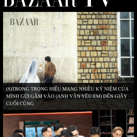
(S)TRONG TRỌNG HIẾU MANG NHIỀU KỶ NIỆM CỦA
MÌNH GỬI GẮM VÀO (ANH VẪN YÊU EM) ĐẾN GIÂY
CUỐI CÙNG