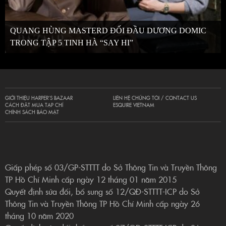
QUANG HÙNG MASTERD ĐỐI ĐẦU DƯƠNG DOMIC
TRONG TẬP 5 TINH HÀ “SAY HI”
GIỚI THIỆU HARPER’S BAZAAR
LIÊN HỆ CHÚNG TÔI / CONTACT US
CÁCH ĐẶT MUA TẠP CHÍ
ESQUIRE VIETNAM
CHÍNH SÁCH BẢO MẬT
Giấp phép số 03/GP-STTTT do Sở Thông Tin và Truyền Thông
TP Hồ Chí Minh cấp ngày 12 tháng 01 năm 2015
Quyết định sửa đổi, bổ sung số 12/QĐ-STTTT-ICP do Sở
Thông Tin và Truyền Thông TP Hồ Chí Minh cấp ngày 26
tháng 10 năm 2020