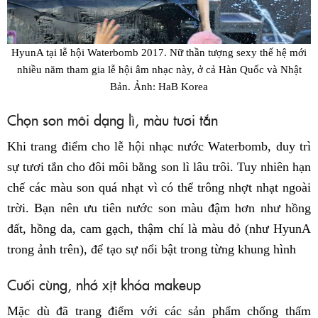
HyunA tại lễ hội Waterbomb 2017. Nữ thần tượng sexy thế hệ mới
nhiều năm tham gia lễ hội âm nhạc này, ở cả Hàn Quốc và Nhật
Bản. Ảnh: HaB Korea
Chọn son môi dạng lì, màu tươi tắn
Khi trang điểm cho lễ hội nhạc nước Waterbomb, duy trì
sự tươi tắn cho đôi môi bằng son lì lâu trôi. Tuy nhiên hạn
chế các màu son quá nhạt vì có thể trông nhợt nhạt ngoài
trời. Bạn nên ưu tiên nước son màu đậm hơn như hồng
đất, hồng da, cam gạch, thậm chí là màu đỏ (như HyunA
trong ảnh trên), để tạo sự nổi bật trong từng khung hình
Cuối cùng, nhớ xịt khóa makeup
Mặc dù đã trang điểm với các sản phẩm chống thấm