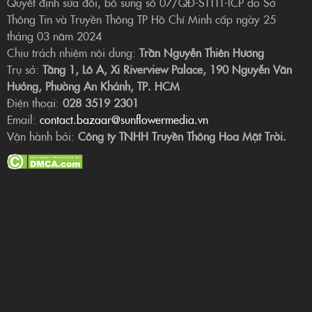
Quyết định sửa đổi, bổ sung số 07/QĐ-STTTT-ICP do Sở
Thông Tin và Truyền Thông TP Hồ Chí Minh cấp ngày 25
tháng 03 năm 2024
Chịu trách nhiệm nội dung:
Trần Nguyễn Thiên Hương
Trụ sở:
Tầng 1, Lô A, Xi Riverview Palace, 190 Nguyễn Văn
Hưởng, Phường An Khánh, TP. HCM
Điện thoại:
028 3519 2301
Email:
contact.bazaar@sunflowermedia.vn
Vận hành bởi:
Công ty TNHH Truyền Thông Hoa Mặt Trời.