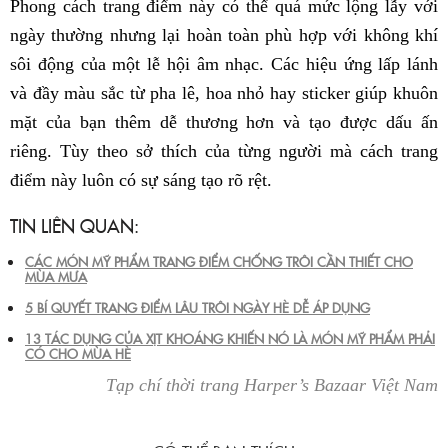
Phong cách trang điểm này có thể quá mức lộng lẫy với
ngày thường nhưng lại hoàn toàn phù hợp với không khí
sôi động của một lễ hội âm nhạc. Các hiệu ứng lấp lánh
và đầy màu sắc từ pha lê, hoa nhỏ hay sticker giúp khuôn
mặt của bạn thêm dễ thương hơn và tạo được dấu ấn
riêng. Tùy theo sở thích của từng người mà cách trang
điểm này luôn có sự sáng tạo rõ rệt.
TIN LIÊN QUAN:
CÁC MÓN MỸ PHẨM TRANG ĐIỂM CHỐNG TRÔI CẦN THIẾT CHO
MÙA MƯA
5 BÍ QUYẾT TRANG ĐIỂM LÂU TRÔI NGÀY HÈ DỄ ÁP DỤNG
13 TÁC DỤNG CỦA XỊT KHOÁNG KHIẾN NÓ LÀ MÓN MỸ PHẨM PHẢI
CÓ CHO MÙA HÈ
Tạp chí thời trang Harper’s Bazaar Việt Nam