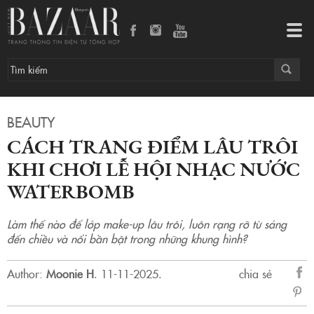
Cách trang điểm lâu trôi khi chơi lễ hội nhạc nước Waterbomb
Tog
navi
BEAUTY
CÁCH TRANG ĐIỂM LÂU TRÔI
KHI CHƠI LỄ HỘI NHẠC NƯỚC
WATERBOMB
Làm thế nào để lớp make-up lâu trôi, luôn rạng rỡ từ sáng
đến chiều và nổi bần bật trong những khung hình?
Author:
Moonie H
.
11-11-2025.
chia sẻ
sẻ
Fac