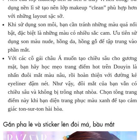
dụng nền lì sẽ tạo nên lớp makeup “clean” phù hợp hơn
với những layout sặc sỡ.
Khi sử dụng son môi, bạn cần tránh những màu quá nổi
bật, đặc biệt là những màu có nhiều sắc cam. Ưu tiên sử
dụng son màu nude, hồng da, hồng gỗ để tập trung vào
phần mắt.
Với các cô gái châu Á muốn tạo chiều sâu cho gương
mặt, bạn hãy học mẹo trang điểm hot trên Douyin là
nhấn đuôi mắt màu nâu, rồi hoàn thiện với đường kẻ
eyeliner đậm nét. Như vậy, đôi mắt của bạn vẫn có
chiều sâu và không bị trông nhạt nhòa. Chọn tông trang
điểm này khi bạn diện trang phục màu xanh để tạo cảm
giác ton-sur-ton hài hòa.
Gắn pha lê và sticker lên đôi má, bầu mắt