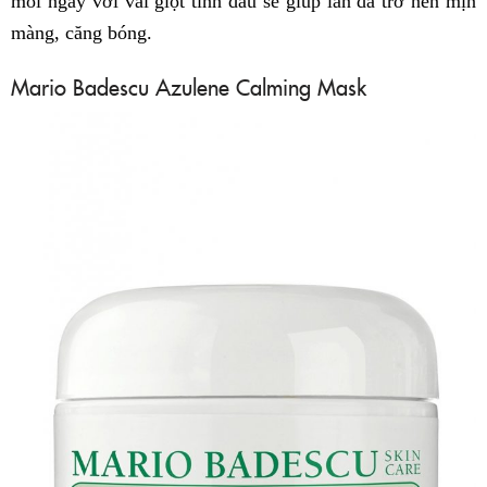
mỗi ngày với vài giọt tinh dầu sẽ giúp làn da trở nên mịn
màng, căng bóng.
Mario Badescu Azulene Calming Mask