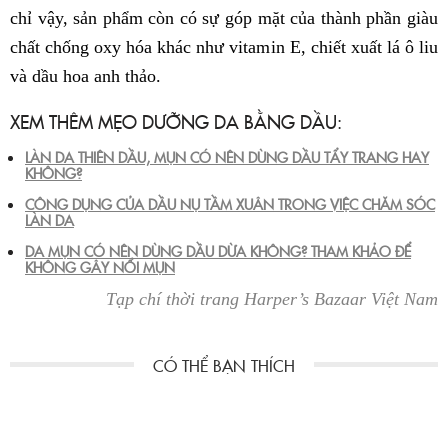
chỉ vậy, sản phẩm còn có sự góp mặt của thành phần giàu
chất chống oxy hóa khác như vitamin E, chiết xuất lá ô liu
và dầu hoa anh thảo.
XEM THÊM MẸO DƯỠNG DA BẰNG DẦU:
LÀN DA THIÊN DẦU, MỤN CÓ NÊN DÙNG DẦU TẨY TRANG HAY
KHÔNG?
CÔNG DỤNG CỦA DẦU NỤ TẦM XUÂN TRONG VIỆC CHĂM SÓC
LÀN DA
DA MỤN CÓ NÊN DÙNG DẦU DỪA KHÔNG? THAM KHẢO ĐỂ
KHÔNG GÂY NỔI MỤN
Tạp chí thời trang Harper’s Bazaar Việt Nam