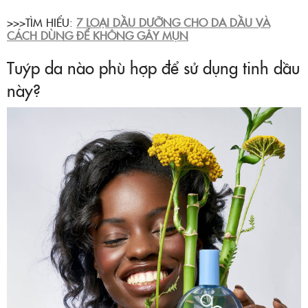
>>>TÌM HIỂU:
7 LOẠI DẦU DƯỠNG CHO DA DẦU VÀ
CÁCH DÙNG ĐỂ KHÔNG GÂY MỤN
Tuýp da nào phù hợp để sử dụng tinh dầu
này?