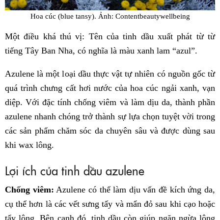
Hoa cúc (blue tansy). Ảnh: Contentbeautywellbeing
Một điều khá thú vị: Tên của tinh dầu xuất phát từ từ
tiếng Tây Ban Nha, có nghĩa là màu xanh lam
“
azul
”
.
Azulene là một loại dầu thực vật tự nhiên có nguồn gốc từ
quá trình chưng cất hơi nước của hoa cúc ngải xanh, vạn
diệp. Với đặc tính chống viêm và làm dịu da, thành phần
azulene nhanh chóng trở thành sự lựa chọn tuyệt vời trong
các sản phẩm chăm sóc da chuyên sâu và được dùng sau
khi wax lông.
Lợi ích của tinh dầu azulene
Chống viêm:
Azulene có thể làm dịu vấn đề kích ứng da,
cụ thể hơn là các vết sưng tấy và mẩn đỏ sau khi cạo hoặc
tẩy lông. Bên cạnh đó, tinh dầu còn giúp ngăn ngừa lông