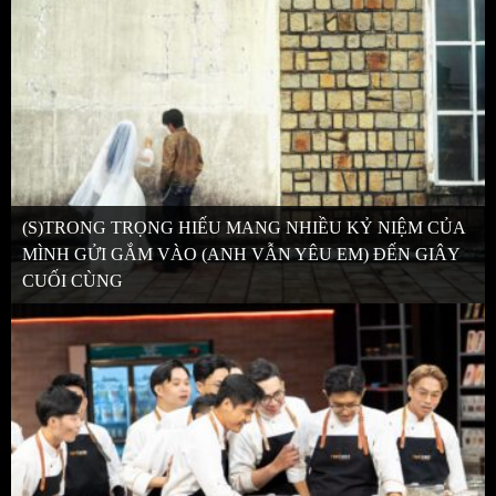
(S)TRONG TRỌNG HIẾU MANG NHIỀU KỶ NIỆM CỦA
MÌNH GỬI GẮM VÀO (ANH VẪN YÊU EM) ĐẾN GIÂY
CUỐI CÙNG