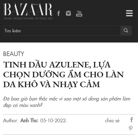
Tinh dầu azulene, lựa chọn dưỡng ẩm cho làn da khô và nhạy cảm
Tog
navi
BEAUTY
TINH DẦU AZULENE, LỰA
CHỌN DƯỠNG ẨM CHO LÀN
DA KHÔ VÀ NHẠY CẢM
Đã bao giờ bạn thắc mắc vì sao một số dòng sản phẩm làm
đẹp có màu xanh?
Author:
Anh Thư
.
05-10-2022.
chia sẻ
sẻ
Fac