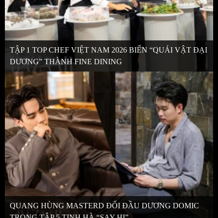
TẬP 1 TOP CHEF VIỆT NAM 2026 BIẾN “QUÁI VẬT ĐẠI
DƯƠNG” THÀNH FINE DINING
QUANG HÙNG MASTERD ĐỐI ĐẦU DƯƠNG DOMIC
TRONG TẬP 5 TINH HÀ “SAY HI”