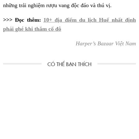
những trải nghiệm rượu vang độc đáo và thú vị.
>>> Đọc thêm:
10+ địa điểm du lịch Huế nhất định
phải ghé khi thăm cố đô
Harper’s Bazaar Việt Nam