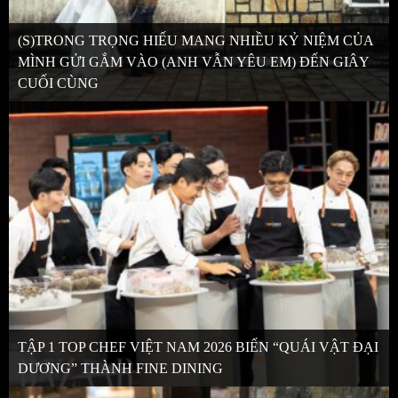
(S)TRONG TRỌNG HIẾU MANG NHIỀU KỶ NIỆM CỦA
MÌNH GỬI GẮM VÀO (ANH VẪN YÊU EM) ĐẾN GIÂY
CUỐI CÙNG
TẬP 1 TOP CHEF VIỆT NAM 2026 BIẾN “QUÁI VẬT ĐẠI
DƯƠNG” THÀNH FINE DINING