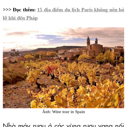
>>> Đọc thêm:
15 địa điểm du lịch Paris không nên bỏ
lỡ khi đến Pháp
Ảnh: Wine tour in Spain
Nhà máy rượu ở các vùng rượu vang nổi