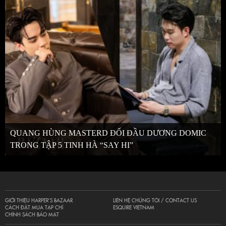
QUANG HÙNG MASTERD ĐỐI ĐẦU DƯƠNG DOMIC
TRONG TẬP 5 TINH HÀ “SAY HI”
GIỚI THIỆU HARPER’S BAZAAR
LIÊN HỆ CHÚNG TÔI / CONTACT US
CÁCH ĐẶT MUA TẠP CHÍ
ESQUIRE VIETNAM
CHÍNH SÁCH BẢO MẬT