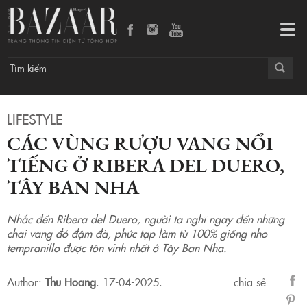
Các vùng rượu vang nổi tiếng ở Ribera del Duero, Tây Ban Nha
Tog
navi
LIFESTYLE
CÁC VÙNG RƯỢU VANG NỔI
TIẾNG Ở RIBERA DEL DUERO,
TÂY BAN NHA
Nhắc đến Ribera del Duero, người ta nghĩ ngay đến những
chai vang đỏ đậm đà, phức tạp làm từ 100% giống nho
tempranillo được tôn vinh nhất ở Tây Ban Nha.
Author:
Thu Hoang
.
17-04-2025.
chia sẻ
sẻ