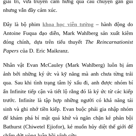
giải trí, vừa truyền cảm hứng qua câu chuyện gần gũi
nhưng vẫn đầy cảm xúc.
Đây là bộ phim
khoa học viễn tưởng
– hành động do
Antoine Fuqua đạo diễn, Mark Wahlberg sản xuất kiêm
đóng chính, dựa trên tiểu thuyết
The Reincarnationist
Papers
của D. Eric Maikranz.
Nhân vật Evan McCauley (Mark Wahlberg) luôn bị ám
ảnh bởi những ký ức và kỹ năng mà anh chưa từng trải
qua. Sau khi tình trạng tâm lý xấu đi, anh được nhóm bí
ẩn Infinite tiếp cận và tiết lộ rằng đó là ký ức từ các kiếp
trước. Infinite là tập hợp những người có khả năng tái
sinh và ghi nhớ tiền kiếp. Evan buộc phải gia nhập nhóm
để khám phá bí mật quá khứ và ngăn chặn kẻ phản bội
Bathurst (Chiwetel Ejiofor), kẻ muốn hủy diệt thế giới để
chấm dứt vòng luân hồi vĩnh cửu.