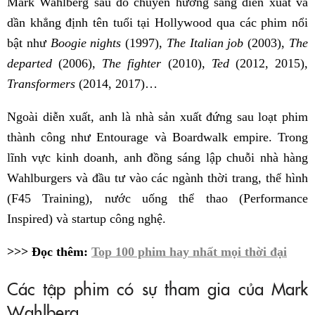
Mark Wahlberg sau đó chuyển hướng sang diễn xuất và
dần khẳng định tên tuổi tại Hollywood qua các phim nổi
bật như
Boogie nights
(1997),
The Italian job
(2003),
The
departed
(2006),
The fighter
(2010),
Ted
(2012, 2015),
Transformers
(2014, 2017)…
Ngoài diễn xuất, anh là nhà sản xuất đứng sau loạt phim
thành công như Entourage và Boardwalk empire. Trong
lĩnh vực kinh doanh, anh đồng sáng lập chuỗi nhà hàng
Wahlburgers và đầu tư vào các ngành thời trang, thể hình
(F45 Training), nước uống thể thao (Performance
Inspired) và startup công nghệ.
>>> Đọc thêm:
Top 100 phim hay nhất mọi thời đại
Các tập phim có sự tham gia của Mark
Wahlberg