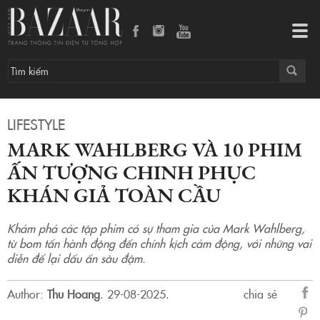
Mark Wahlberg và 10 phim ấn tượng chinh phục khán giả toàn cầu
Tog
navi
LIFESTYLE
MARK WAHLBERG VÀ 10 PHIM
ẤN TƯỢNG CHINH PHỤC
KHÁN GIẢ TOÀN CẦU
Khám phá các tập phim có sự tham gia của Mark Wahlberg,
từ bom tấn hành động đến chính kịch cảm động, với những vai
diễn để lại dấu ấn sâu đậm.
Author:
Thu Hoang
.
29-08-2025.
chia sẻ
sẻ