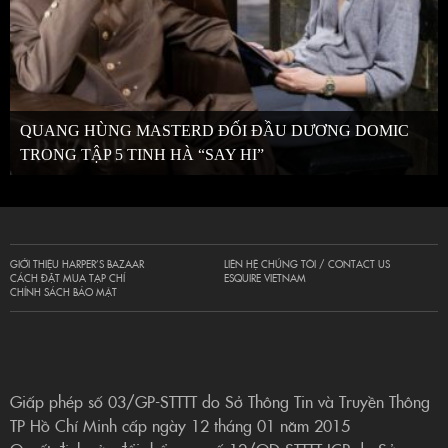
QUANG HÙNG MASTERD ĐỐI ĐẦU DƯƠNG DOMIC
TRONG TẬP 5 TINH HÀ “SAY HI”
GIỚI THIỆU HARPER’S BAZAAR
LIÊN HỆ CHÚNG TÔI / CONTACT US
CÁCH ĐẶT MUA TẠP CHÍ
ESQUIRE VIETNAM
CHÍNH SÁCH BẢO MẬT
Giấp phép số 03/GP-STTTT do Sở Thông Tin và Truyền Thông
TP Hồ Chí Minh cấp ngày 12 tháng 01 năm 2015