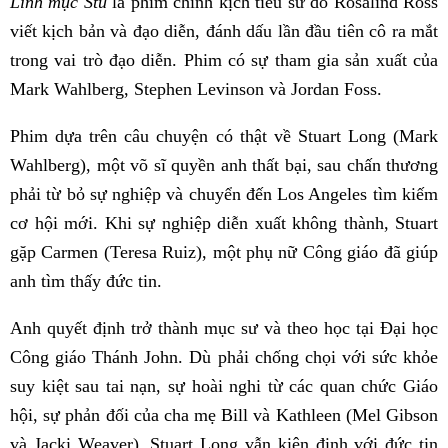
Linh mục Stu
là phim chính kịch tiểu sử do Rosalind Ross
viết kịch bản và đạo diễn, đánh dấu lần đầu tiên cô ra mắt
trong vai trò đạo diễn. Phim có sự tham gia sản xuất của
Mark Wahlberg, Stephen Levinson và Jordan Foss.
Phim dựa trên câu chuyện có thật về Stuart Long (Mark
Wahlberg), một võ sĩ quyền anh thất bại, sau chấn thương
phải từ bỏ sự nghiệp và chuyển đến Los Angeles tìm kiếm
cơ hội mới. Khi sự nghiệp diễn xuất không thành, Stuart
gặp Carmen (Teresa Ruiz), một phụ nữ Công giáo đã giúp
anh tìm thấy đức tin.
Anh quyết định trở thành mục sư và theo học tại Đại học
Công giáo Thánh John. Dù phải chống chọi với sức khỏe
suy kiệt sau tai nạn, sự hoài nghi từ các quan chức Giáo
hội, sự phản đối của cha mẹ Bill và Kathleen (Mel Gibson
và Jacki Weaver), Stuart Long vẫn kiên định với đức tin