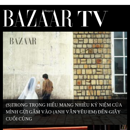
(S)TRONG TRỌNG HIẾU MANG NHIỀU KỶ NIỆM CỦA
MÌNH GỬI GẮM VÀO (ANH VẪN YÊU EM) ĐẾN GIÂY
CUỐI CÙNG