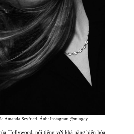
 của Amanda Seyfried. Ảnh: Instagram @mingey
của Hollywood, nổi tiếng với khả năng biến hóa