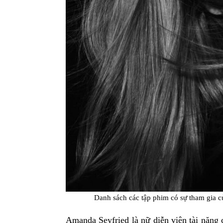
Danh sách các tập phim có sự tham gia
Amanda Seyfried là nữ diễn viên tài năng 