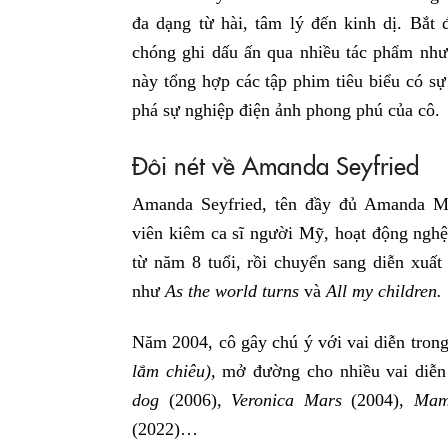
đa dạng từ hài, tâm lý đến kinh dị. Bắt
chóng ghi dấu ấn qua nhiều tác phẩm nh
này tổng hợp các tập phim tiêu biểu có s
phá sự nghiệp điện ảnh phong phú của cô.
Đôi nét về Amanda Seyfried
Amanda Seyfried, tên đầy đủ Amanda Mic
viên kiêm ca sĩ người Mỹ, hoạt động ngh
từ năm 8 tuổi, rồi chuyển sang diễn xuất
như
As the world turns
và
All my children.
Năm 2004, cô gây chú ý với vai diễn trong
lắm chiêu),
mở đường cho nhiều vai diễn
dog
(2006),
Veronica Mars
(2004),
Mam
(2022)…