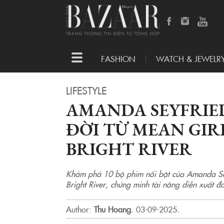
Toggle
FASHION
WATCH & JEWELR
navigation
LIFESTYLE
AMANDA SEYFRIED 
ĐỜI TỪ MEAN GIR
BRIGHT RIVER
Khám phá 10 bộ phim nổi bật của Amanda Se
Bright River, chứng minh tài năng diễn xuất đ
Author:
Thu Hoang
.
03-09-2025.