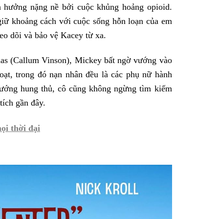
nh hưởng nặng nề bởi cuộc khủng hoảng opioid.
giữ khoảng cách với cuộc sống hỗn loạn của em
eo dõi và bảo vệ Kacey từ xa.
mas (Callum Vinson), Mickey bất ngờ vướng vào
loạt, trong đó nạn nhân đều là các phụ nữ hành
tướng hung thủ, cô cũng không ngừng tìm kiếm
tích gần đây.
ọi thời đại