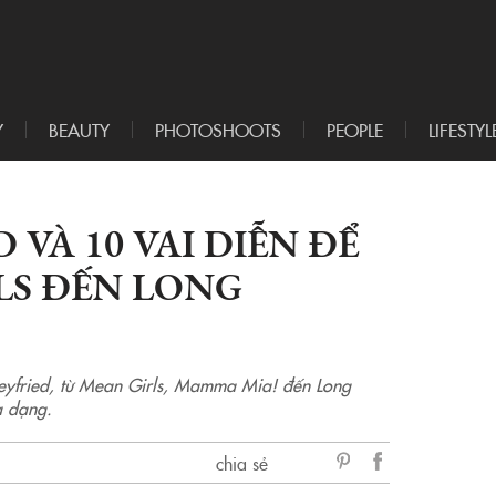
Y
BEAUTY
PHOTOSHOOTS
PEOPLE
LIFESTYL
VÀ 10 VAI DIỄN ĐỂ
LS ĐẾN LONG
yfried, từ Mean Girls, Mamma Mia! đến Long
a dạng.
chia sẻ
sẻ