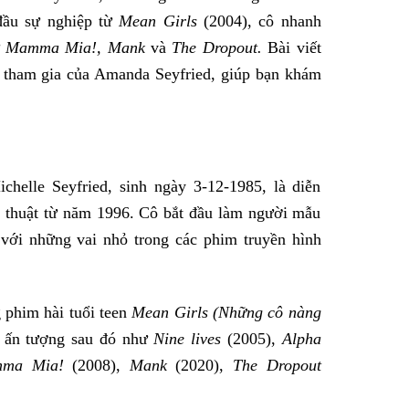
 đầu sự nghiệp từ
Mean Girls
(2004), cô nhanh
ư
Mamma Mia!, Mank
và
The Dropout.
Bài viết
ự tham gia của Amanda Seyfried, giúp bạn khám
helle Seyfried, sinh ngày 3-12-1985, là diễn
ệ thuật từ năm 1996. Cô bắt đầu làm người mẫu
 với những vai nhỏ trong các phim truyền hình
 phim hài tuổi teen
Mean Girls (Những cô nàng
 ấn tượng sau đó như
Nine lives
(2005),
Alpha
ma Mia!
(2008),
Mank
(2020),
The Dropout