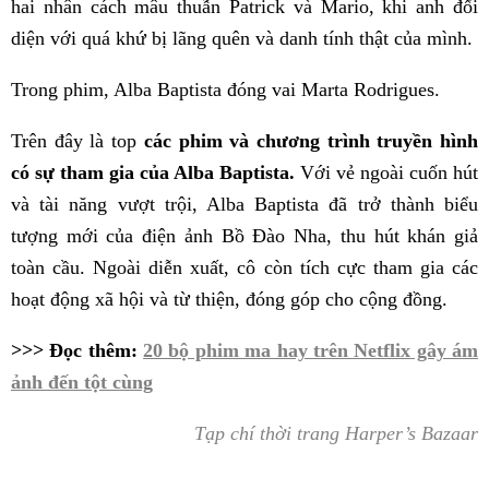
hai nhân cách mâu thuẫn Patrick và Mario, khi anh đối
diện với quá khứ bị lãng quên và danh tính thật của mình.
Trong phim, Alba Baptista đóng vai Marta Rodrigues.
Trên đây là top
các phim và chương trình truyền hình
có sự tham gia của Alba Baptista.
Với vẻ ngoài cuốn hút
và tài năng vượt trội, Alba Baptista đã trở thành biểu
tượng mới của điện ảnh Bồ Đào Nha, thu hút khán giả
toàn cầu. Ngoài diễn xuất, cô còn tích cực tham gia các
hoạt động xã hội và từ thiện, đóng góp cho cộng đồng.
>>> Đọc thêm:
20 bộ phim ma hay trên Netflix gây ám
ảnh đến tột cùng
Tạp chí thời trang Harper’s Bazaar