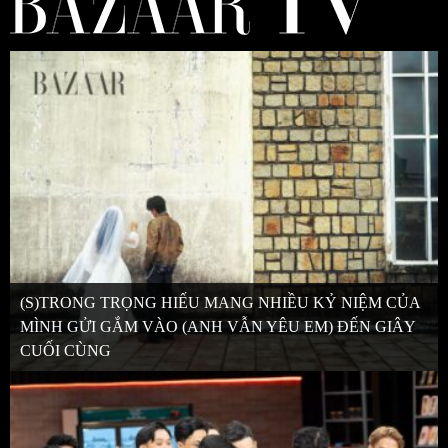
(S)TRONG TRỌNG HIẾU MANG NHIỀU KỶ NIỆM CỦA
MÌNH GỬI GẮM VÀO (ANH VẪN YÊU EM) ĐẾN GIÂY
CUỐI CÙNG