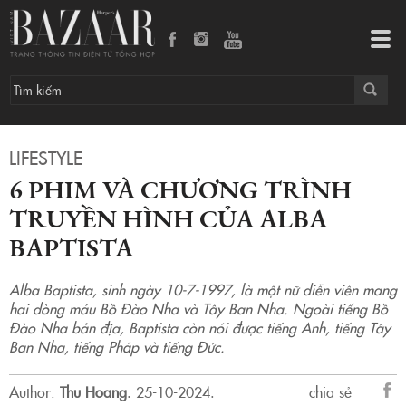
6 phim và chương trình truyền hình của Alba Baptista
Tog
navi
LIFESTYLE
6 PHIM VÀ CHƯƠNG TRÌNH
TRUYỀN HÌNH CỦA ALBA
BAPTISTA
Alba Baptista, sinh ngày 10-7-1997, là một nữ diễn viên mang
hai dòng máu Bồ Đào Nha và Tây Ban Nha. Ngoài tiếng Bồ
Đào Nha bản địa, Baptista còn nói được tiếng Anh, tiếng Tây
Ban Nha, tiếng Pháp và tiếng Đức.
Author:
Thu Hoang
.
25-10-2024.
chia sẻ