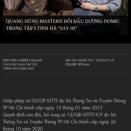
QUANG HÙNG MASTERD ĐỐI ĐẦU DƯƠNG DOMIC
TRONG TẬP 5 TINH HÀ “SAY HI”
GIỚI THIỆU HARPER’S BAZAAR
LIÊN HỆ CHÚNG TÔI / CONTACT US
CÁCH ĐẶT MUA TẠP CHÍ
ESQUIRE VIETNAM
CHÍNH SÁCH BẢO MẬT
Giấp phép số 03/GP-STTTT do Sở Thông Tin và Truyền Thông
TP Hồ Chí Minh cấp ngày 12 tháng 01 năm 2015
Quyết định sửa đổi, bổ sung số 12/QĐ-STTTT-ICP do Sở
Thông Tin và Truyền Thông TP Hồ Chí Minh cấp ngày 26
tháng 10 năm 2020