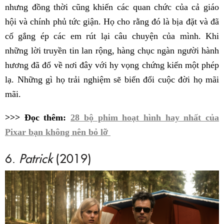
nhưng đồng thời cũng khiến các quan chức của cả giáo
hội và chính phủ tức giận. Họ cho rằng đó là bịa đặt và đã
cố gắng ép các em rút lại câu chuyện của mình. Khi
những lời truyền tin lan rộng, hàng chục ngàn người hành
hương đã đổ về nơi đây với hy vọng chứng kiến một phép
lạ. Những gì họ trải nghiệm sẽ biến đổi cuộc đời họ mãi
mãi.
>>> Đọc thêm:
28 bộ phim hoạt hình hay nhất của
Pixar bạn không nên bỏ lỡ
6.
Patrick
(2019)