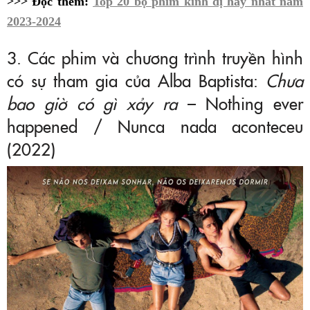
>>> Đọc thêm:
Top 20 bộ phim kinh dị hay nhất năm
2023-2024
3. Các phim và chương trình truyền hình
có sự tham gia của Alba Baptista:
Chưa
bao giờ có gì xảy ra
– Nothing ever
happened / Nunca nada aconteceu
(2022)