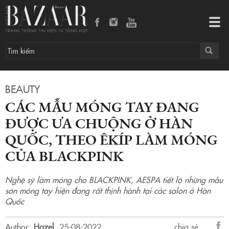
Các mẫu móng tay đang được ưa chuộng ở Hàn Quốc, theo êkíp làm móng của BLACKPINK
Tog
navi
BEAUTY
CÁC MẪU MÓNG TAY ĐANG
ĐƯỢC ƯA CHUỘNG Ở HÀN
QUỐC, THEO ÊKÍP LÀM MÓNG
CỦA BLACKPINK
Nghệ sỹ làm móng cho BLACKPINK, AESPA tiết lộ những mẫu
sơn móng tay hiện đang rất thịnh hành tại các salon ở Hàn
Quốc
Author:
Hazel
.
25-08-2022.
chia sẻ