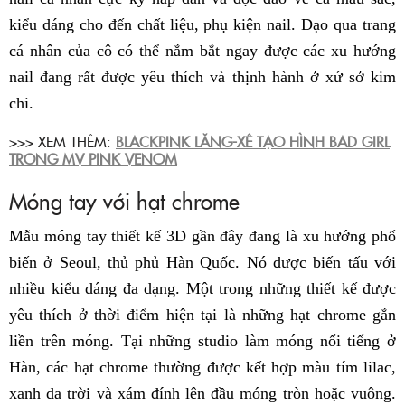
kiểu dáng cho đến chất liệu, phụ kiện nail. Dạo qua trang
cá nhân của cô có thể nắm bắt ngay được các xu hướng
nail đang rất được yêu thích và thịnh hành ở xứ sở kim
chi.
>>> XEM THÊM:
BLACKPINK LĂNG-XÊ TẠO HÌNH BAD GIRL
TRONG MV PINK VENOM
Móng tay với hạt chrome
Mẫu móng tay thiết kế 3D gần đây đang là xu hướng phổ
biến ở Seoul, thủ phủ Hàn Quốc. Nó được biến tấu với
nhiều kiểu dáng đa dạng. Một trong những thiết kế được
yêu thích ở thời điểm hiện tại là những hạt chrome gắn
liền trên móng. Tại những studio làm móng nổi tiếng ở
Hàn, các hạt chrome thường được kết hợp màu tím lilac,
xanh da trời và xám đính lên đầu móng tròn hoặc vuông.