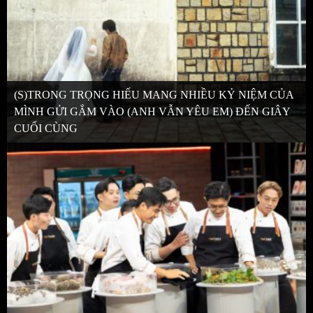
(S)TRONG TRỌNG HIẾU MANG NHIỀU KỶ NIỆM CỦA
MÌNH GỬI GẮM VÀO (ANH VẪN YÊU EM) ĐẾN GIÂY
CUỐI CÙNG