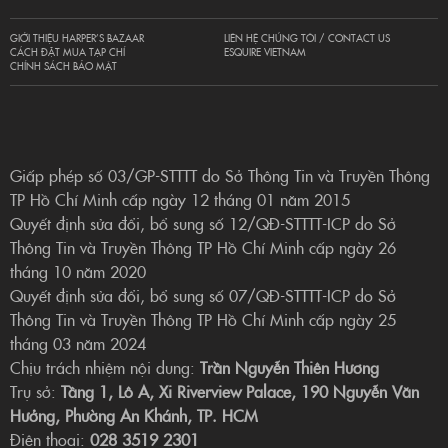
GIỚI THIỆU HARPER’S BAZAAR
LIÊN HỆ CHÚNG TÔI / CONTACT US
CÁCH ĐẶT MUA TẠP CHÍ
ESQUIRE VIETNAM
CHÍNH SÁCH BẢO MẬT
Giấp phép số 03/GP-STTTT do Sở Thông Tin và Truyền Thông
TP Hồ Chí Minh cấp ngày 12 tháng 01 năm 2015
Quyết định sửa đổi, bổ sung số 12/QĐ-STTTT-ICP do Sở
Thông Tin và Truyền Thông TP Hồ Chí Minh cấp ngày 26
tháng 10 năm 2020
Quyết định sửa đổi, bổ sung số 07/QĐ-STTTT-ICP do Sở
Thông Tin và Truyền Thông TP Hồ Chí Minh cấp ngày 25
tháng 03 năm 2024
Chịu trách nhiệm nội dung:
Trần Nguyễn Thiên Hương
Trụ sở:
Tầng 1, Lô A, Xi Riverview Palace, 190 Nguyễn Văn
Hưởng, Phường An Khánh, TP. HCM
Điện thoại:
028 3519 2301