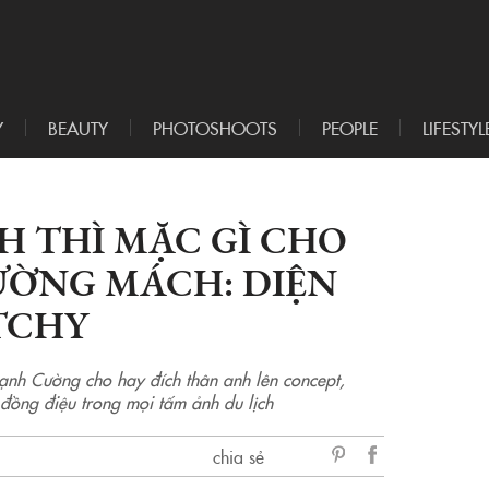
Y
BEAUTY
PHOTOSHOOTS
PEOPLE
LIFESTYL
CH THÌ MẶC GÌ CHO
ƯỜNG MÁCH: DIỆN
TCHY
nh Cường cho hay đích thân anh lên concept,
 đồng điệu trong mọi tấm ảnh du lịch
chia sẻ
sẻ