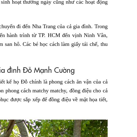
 sinh hoạt thường ngày cũng như các hoạt động
ề chuyến đi đến Nha Trang của cả gia đình. Trong
uyến hành trình từ TP. HCM đến vịnh Ninh Vân,
m san hô. Các bé học cách làm giấy tái chế, thu
 gia đình Đỗ Mạnh Cường
iết kế họ Đỗ chính là phong cách ăn vận của cả
ọn phong cách matchy matchy, đồng điệu cho cả
phục được sắp xếp để đồng điệu về mặt họa tiết,