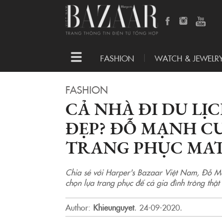
Toggle
FASHION
WATCH & JEWELR
navigation
FASHION
CẢ NHÀ ĐI DU LỊ
ĐẸP? ĐỖ MẠNH C
TRANG PHỤC MA
Chia sẻ với Harper's Bazaar Việt Nam, Đỗ Mạ
chọn lựa trang phục để cả gia đình trông thật
Author:
Khieunguyet
.
24-09-2020.