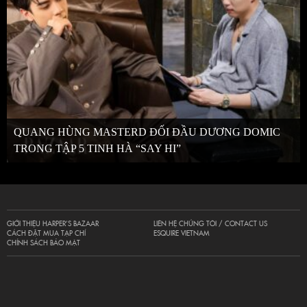
QUANG HÙNG MASTERD ĐỐI ĐẦU DƯƠNG DOMIC
TRONG TẬP 5 TINH HÀ “SAY HI”
GIỚI THIỆU HARPER’S BAZAAR
LIÊN HỆ CHÚNG TÔI / CONTACT US
CÁCH ĐẶT MUA TẠP CHÍ
ESQUIRE VIETNAM
CHÍNH SÁCH BẢO MẬT