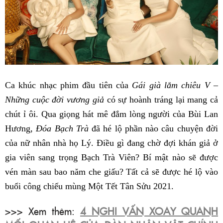
Ca khúc nhạc phim đầu tiên của
Gái già lắm chiêu V –
Những cuộc đời vương giả
có sự hoành tráng lại mang cả
chút ỉ ôi. Qua giọng hát mê đắm lòng người của Bùi Lan
Hương,
Đóa Bạch Trà
đã hé lộ phần nào câu chuyện đời
của nữ nhân nhà họ Lý. Điều gì đang chờ đợi khán giả ở
gia viên sang trọng Bạch Trà Viên? Bí mật nào sẽ được
vén màn sau bao năm che giấu? Tất cả sẽ được hé lộ vào
buổi công chiếu mùng Một Tết Tân Sửu 2021.
>>> Xem thêm:
4 NGHI VẤN XOAY QUANH