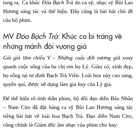
tung ra. Ca khúc
Đóa Bạch Trà
do ca sỹ, nhạc sỹ Bùi Lan
Hương sáng tác và thể hiện. Đây cũng là bài hát chủ đề
của bộ phim.
MV
Đóa Bạch Trà
: Khúc ca bi tráng về
những mảnh đời vương giả
Gái già lắm chiêu V – Những cuộc đời vương giả
xoay
quanh cuộc sống của ba chị em họ Lý. Giàu có, xinh đẹp,
họ sống tại tư dinh Bạch Trà Viên. Loài hoa này cao sang,
quyền quí, được sử dụng làm gia huy của Lý gia.
Để thể hiện rõ tinh thần phim, bộ đôi đạo diễn Bảo Nhân
– Nam Cito đã đặt hàng ca sỹ Bùi Lan Hương sáng tác
riêng bài hát về loài hoa Bạch Trà. Đạo diễn Nam Cito,
cũng chính là Giám đốc âm nhạc của phim cho hay: