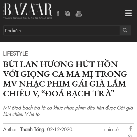
Bùi Lan Hương hút hồn với giọng ca ma mị trong MV nhạc phim Gái già lắm chiêu V, “Đoá Bạch Trà”
Tog
navi
LIFESTYLE
BÙI LAN HƯƠNG HÚT HỒN
VỚI GIỌNG CA MA MỊ TRONG
MV NHẠC PHIM GÁI GIÀ LẮM
CHIÊU V, “ĐOÁ BẠCH TRÀ”
MV Đoá bạch trà là ca khúc nhạc phim đầu tiên được Gái già
lắm chiêu V hé lộ
Author:
Thanh Tống
.
02-12-2020.
chia sẻ