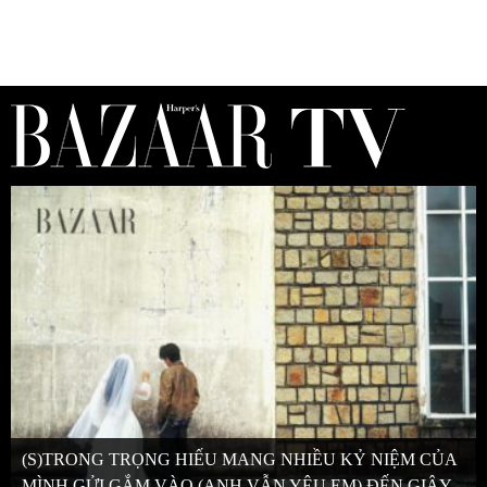
(S)TRONG TRỌNG HIẾU MANG NHIỀU KỶ NIỆM CỦA
MÌNH GỬI GẮM VÀO (ANH VẪN YÊU EM) ĐẾN GIÂY