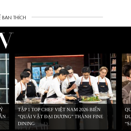
KỶ
TẬP 1 TOP CHEF VIỆT NAM 2026 BIẾN
QU
VẪN
“QUÁI VẬT ĐẠI DƯƠNG” THÀNH FINE
DƯ
DINING
“S