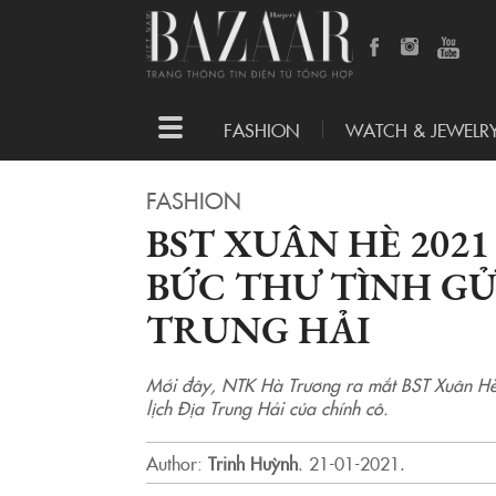
Toggle
FASHION
WATCH & JEWELR
navigation
FASHION
BST XUÂN HÈ 202
BỨC THƯ TÌNH GỬ
TRUNG HẢI
Mới đây, NTK Hà Trương ra mắt BST Xuân Hè 
lịch Địa Trung Hải của chính cô.
Author:
Trinh Huỳnh
.
21-01-2021.