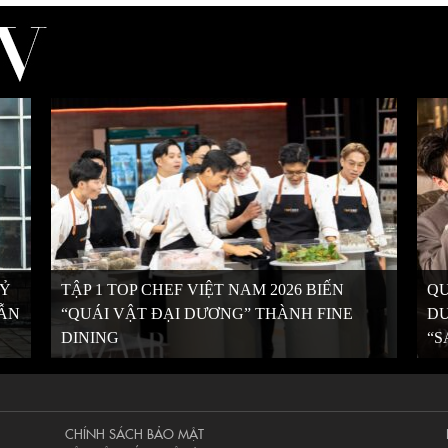
KỶ
TẬP 1 TOP CHEF VIỆT NAM 2026 BIẾN
QU
VẪN
“QUÁI VẬT ĐẠI DƯƠNG” THÀNH FINE
DƯ
DINING
“S
CHÍNH SÁCH BẢO MẬT