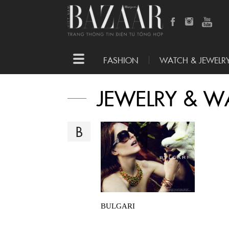
Toggle
FASHION
WATCH & JEWELR
navigation
JEWELRY & W
B
BULGARI