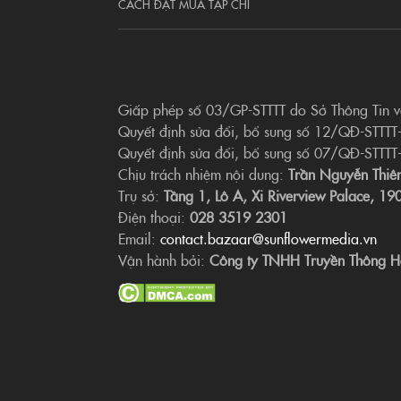
CÁCH ĐẶT MUA TẠP CHÍ
Giấp phép số 03/GP-STTTT do Sở Thông Tin 
Quyết định sửa đổi, bổ sung số 12/QĐ-STTTT
Quyết định sửa đổi, bổ sung số 07/QĐ-STTTT
Chịu trách nhiệm nội dung:
Trần Nguyễn Thiê
Trụ sở:
Tầng 1, Lô A, Xi Riverview Palace, 
Điện thoại:
028 3519 2301
Email:
contact.bazaar@sunflowermedia.vn
Vận hành bởi:
Công ty TNHH Truyền Thông H