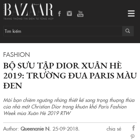
Bộ sưu tập Dior Xuân Hè 2019: Trường đua Paris màu đen
Tog
navi
FASHION
BỘ SƯU TẬP DIOR XUÂN HÈ
2019: TRƯỜNG ĐUA PARIS MÀU
ĐEN
Mời bạn chiêm ngưỡng những thiết kế sang trọng thuợng thừa
của nhà mốt Christian Dior trong khuôn khổ Paris Fashion
Week mùa Xuân Hè 2019 RTW
Author:
Queenanie N
.
25-09-2018.
chia sẻ
sẻ