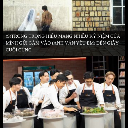
(S)TRONG TRỌNG HIẾU MANG NHIỀU KỶ NIỆM CỦA
MÌNH GỬI GẮM VÀO (ANH VẪN YÊU EM) ĐẾN GIÂY
CUỐI CÙNG