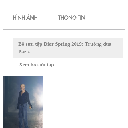
Fac
HÌNH ẢNH
THÔNG TIN
Bộ sưu tập Dior Spring 2019: Trường đua
Paris
Xem bộ sưu tập