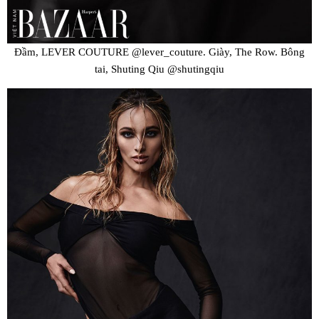
Đầm, LEVER COUTURE @lever_couture. Giày, The Row. Bông
tai, Shuting Qiu @shutingqiu