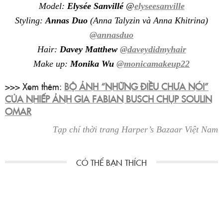
Model:
Elysée Sanvillé
@
elyseesanville
Styling:
Annas Duo
(Anna Talyzin và Anna Khitrina)
@annasduo
Hair:
Davey Matthew
@daveydidmyhair
Make up:
Monika Wu
@monicamakeup22
>>> Xem thêm:
BỘ ẢNH “NHỮNG ĐIỀU CHƯA NÓI”
CỦA NHIẾP ẢNH GIA FABIAN BUSCH CHỤP SOULIN
OMAR
Tạp chí thời trang Harper’s Bazaar Việt Nam