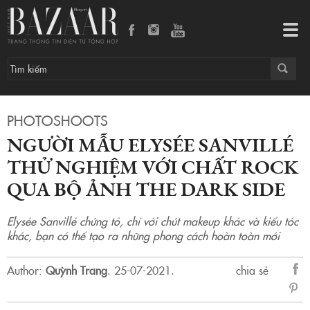
Người mẫu Elysée Sanvillé thử nghiệm với chất rock qua bộ ảnh The Dark Side
Tog
navi
PHOTOSHOOTS
NGƯỜI MẪU ELYSÉE SANVILLÉ
THỬ NGHIỆM VỚI CHẤT ROCK
QUA BỘ ẢNH THE DARK SIDE
Elysée Sanvillé chứng tỏ, chỉ với chút makeup khác và kiểu tóc
khác, bạn có thể tạo ra những phong cách hoàn toàn mới
Author:
Quỳnh Trang
.
25-07-2021.
chia sẻ
sẻ
Fac