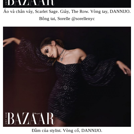
Áo và chân váy, Scarlet Sage. Giày, The Row. Vòng tay, DANNIJO.
Bông tai, Sorelle @sorellenyc
Đầm của stylist. Vòng cổ, DANNIJO.