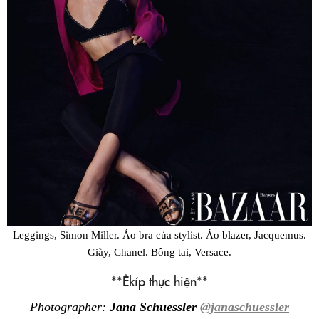
Leggings, Simon Miller. Áo bra của stylist. Áo blazer, Jacquemus.
Giày, Chanel. Bông tai, Versace.
**Êkíp thực hiện**
Photographer:
Jana Schuessler
@janaschuessler