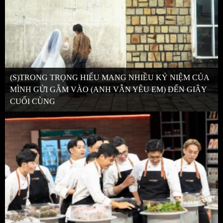
(S)TRONG TRỌNG HIẾU MANG NHIỀU KỶ NIỆM CỦA
MÌNH GỬI GẮM VÀO (ANH VẪN YÊU EM) ĐẾN GIÂY
CUỐI CÙNG