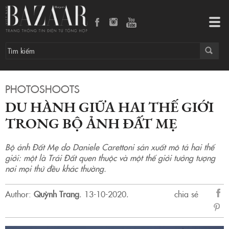
Du hành giữa hai thế giới trong bộ ảnh Đất Mẹ
Tog
navi
PHOTOSHOOTS
DU HÀNH GIỮA HAI THẾ GIỚI
TRONG BỘ ẢNH ĐẤT MẸ
Bộ ảnh Đất Mẹ do Daniele Carettoni sản xuất mô tả hai thế
giới: một là Trái Đất quen thuộc và một thế giới tưởng tượng
nơi mọi thứ đều khác thường.
Author:
Quỳnh Trang
.
13-10-2020.
chia sẻ
sẻ
Fac