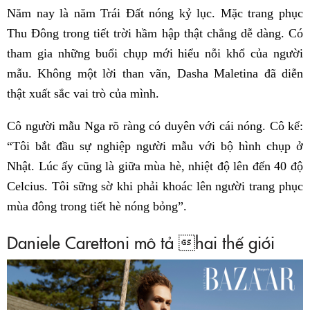
Năm nay là năm Trái Đất nóng kỷ lục. Mặc trang phục
Thu Đông trong tiết trời hầm hập thật chẳng dễ dàng. Có
tham gia những buổi chụp mới hiểu nỗi khổ của người
mẫu. Không một lời than vãn, Dasha Maletina đã diễn
thật xuất sắc vai trò của mình.
Cô người mẫu Nga rõ ràng có duyên với cái nóng. Cô kể:
“Tôi bắt đầu sự nghiệp người mẫu với bộ hình chụp ở
Nhật. Lúc ấy cũng là giữa mùa hè, nhiệt độ lên đến 40 độ
Celcius. Tôi sững sờ khi phải khoác lên người trang phục
mùa đông trong tiết hè nóng bỏng”.
Daniele Carettoni mô tả hai thế giới