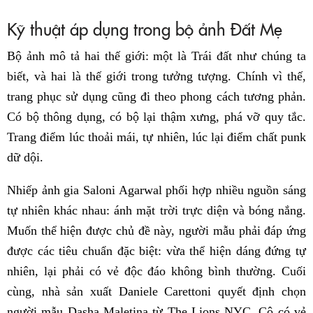
Kỹ thuật áp dụng trong bộ ảnh Đất Mẹ
Bộ ảnh mô tả hai thế giới: một là Trái đất như chúng ta
biết, và hai là thế giới trong tưởng tượng. Chính vì thế,
trang phục sử dụng cũng đi theo phong cách tương phản.
Có bộ thông dụng, có bộ lại thậm xưng, phá vỡ quy tắc.
Trang điểm lúc thoải mái, tự nhiên, lúc lại điểm chất punk
dữ dội.
Nhiếp ảnh gia Saloni Agarwal phối hợp nhiều nguồn sáng
tự nhiên khác nhau: ánh mặt trời trực diện và bóng nắng.
Muốn thể hiện được chủ đề này, người mẫu phải đáp ứng
được các tiêu chuẩn đặc biệt: vừa thể hiện dáng đứng tự
nhiên, lại phải có vẻ độc đáo không bình thường. Cuối
cùng, nhà sản xuất Daniele Carettoni quyết định chọn
người mẫu Dasha Maletina từ The Lions NYC. Cô có vẻ