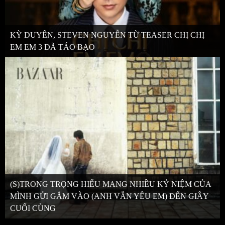
KỲ DUYÊN, STEVEN NGUYỄN TỪ TEASER CHỊ CHỊ
EM EM 3 ĐÃ TÁO BẠO
(S)TRONG TRỌNG HIẾU MANG NHIỀU KỶ NIỆM CỦA
MÌNH GỬI GẮM VÀO (ANH VẪN YÊU EM) ĐẾN GIÂY
CUỐI CÙNG