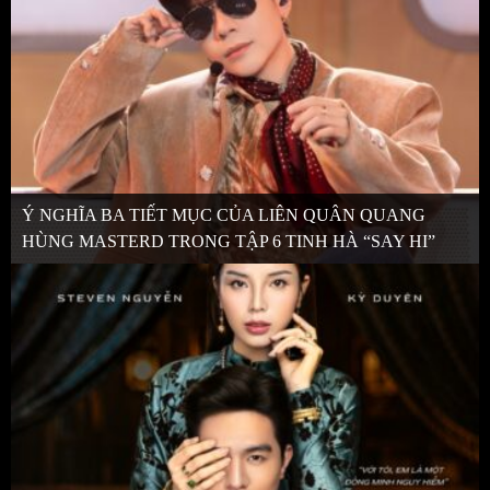
Ý NGHĨA BA TIẾT MỤC CỦA LIÊN QUÂN QUANG
HÙNG MASTERD TRONG TẬP 6 TINH HÀ “SAY HI”