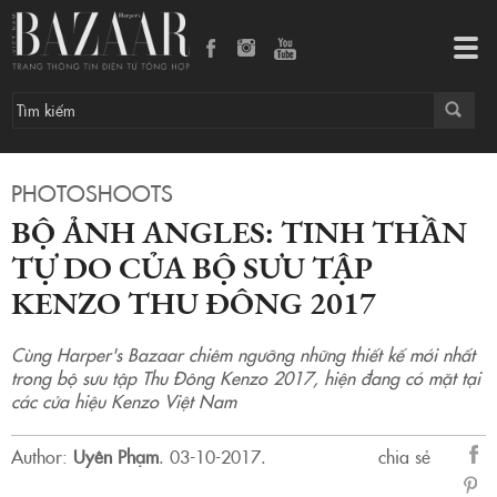
Bộ ảnh ANGLES: tinh thần tự do của bộ sưu tập Kenzo Thu Đông 2017
Tog
navi
PHOTOSHOOTS
BỘ ẢNH ANGLES: TINH THẦN
TỰ DO CỦA BỘ SƯU TẬP
KENZO THU ĐÔNG 2017
Cùng Harper's Bazaar chiêm ngưỡng những thiết kế mới nhất
trong bộ sưu tập Thu Đông Kenzo 2017, hiện đang có mặt tại
các cửa hiệu Kenzo Việt Nam
Author:
Uyên Phạm
.
03-10-2017.
chia sẻ
sẻ