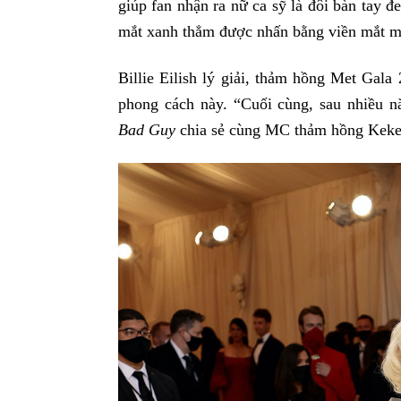
giúp fan nhận ra nữ ca sỹ là đôi bàn tay đ
mắt xanh thẳm được nhấn bằng viền mắt m
Billie Eilish lý giải, thảm hồng Met Gala
phong cách này. “Cuối cùng, sau nhiều nă
Bad Guy
chia sẻ cùng MC thảm hồng Keke