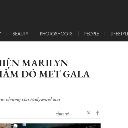
Y
BEAUTY
PHOTOSHOOTS
PEOPLE
LIFESTYL
 HIỆN MARILYN
ẢM ĐỎ MET GALA
 hào nhoáng của Hollywood xưa
chia sẻ
sẻ