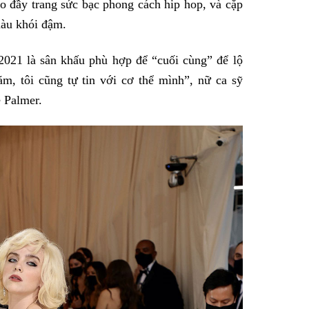
eo đầy trang sức bạc phong cách hip hop, và cặp
àu khói đậm.
 2021 là sân khấu phù hợp để “cuối cùng” để lộ
m, tôi cũng tự tin với cơ thể mình”, nữ ca sỹ
 Palmer.