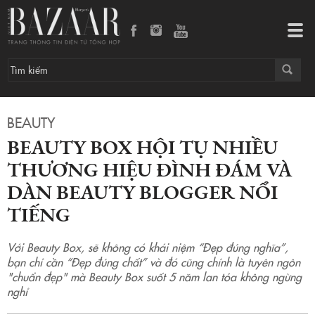
Beauty Box hội tụ nhiều thương hiệu đình đám và dàn Beauty Blogger nổi tiếng
Tog
navi
BEAUTY
BEAUTY BOX HỘI TỤ NHIỀU
THƯƠNG HIỆU ĐÌNH ĐÁM VÀ
DÀN BEAUTY BLOGGER NỔI
TIẾNG
Với Beauty Box, sẽ không có khái niệm “Đẹp đúng nghĩa”,
bạn chỉ cần “Đẹp đúng chất” và đó cũng chính là tuyên ngôn
"chuẩn đẹp" mà Beauty Box suốt 5 năm lan tỏa không ngừng
nghỉ