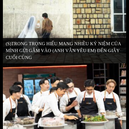
(S)TRONG TRỌNG HIẾU MANG NHIỀU KỶ NIỆM CỦA
MÌNH GỬI GẮM VÀO (ANH VẪN YÊU EM) ĐẾN GIÂY
CUỐI CÙNG