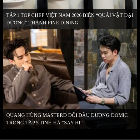
TẬP 1 TOP CHEF VIỆT NAM 2026 BIẾN “QUÁI VẬT ĐẠI
DƯƠNG” THÀNH FINE DINING
QUANG HÙNG MASTERD ĐỐI ĐẦU DƯƠNG DOMIC
TRONG TẬP 5 TINH HÀ “SAY HI”