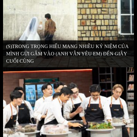
(S)TRONG TRỌNG HIẾU MANG NHIỀU KỶ NIỆM CỦA
MÌNH GỬI GẮM VÀO (ANH VẪN YÊU EM) ĐẾN GIÂY
CUỐI CÙNG