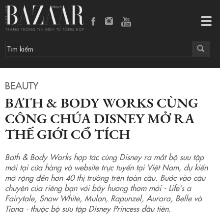
Bath & Body Works cùng công chúa Disney mở ra thế giới cổ tích
Tog
navi
BEAUTY
BATH & BODY WORKS CÙNG
CÔNG CHÚA DISNEY MỞ RA
THẾ GIỚI CỔ TÍCH
Bath & Body Works hợp tác cùng Disney ra mắt bộ sưu tập
mới tại cửa hàng và website trực tuyến tại Việt Nam, dự kiến
mở rộng đến hơn 40 thị trường trên toàn cầu. Bước vào câu
chuyện của riêng bạn với bảy hương thơm mới - Life’s a
Fairytale, Snow White, Mulan, Rapunzel, Aurora, Belle và
Tiana - thuộc bộ sưu tập Disney Princess đầu tiên.