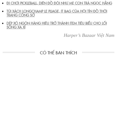
ĐI CHƠI PICKLEBALL, DIỆN ĐỒ ĐÔI NHƯ MẸ CON TRÀ NGỌC HẰNG
TÚI XÁCH LONGCHAMP LE PLIAGE, IT BAG CỦA HỘI TÍN ĐỒ THỜI
TRANG CÔNG SỞ
DÉP XỎ NGÓN HÀNG HIỆU TRỞ THÀNH ITEM TIÊU BIỂU CHO LỐI
SỐNG XA XỈ
Harper’s Bazaar Việt Nam