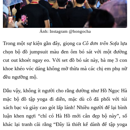
Ảnh: Instagram @hongocha
Trong một sự kiện gần đây, giọng ca
Cô đơn trên Sofa
lựa
chọn bộ đồ jumpsuit màu đen ôm bó sát với một đường
cut out khoét ngay eo. Với set đồ bó sát này, bà mẹ 3 con
khoe khéo vóc dáng không mỡ thừa mà các chị em phụ nữ
đều ngưỡng mộ.
Dẫu vậy, không ít người cho rằng dường như Hồ Ngọc Hà
mặc bộ đồ tập yoga đi diễn, mặc dù cô đã phối với túi
xách bạc và giày cao gót lấp lánh! Nhiều người để lại bình
luận khen ngợi “chỉ có Hà Hồ mới cân đẹp bộ này”, số
khác lại tranh cãi rằng “Đây là thiết kế dành để tập yoga