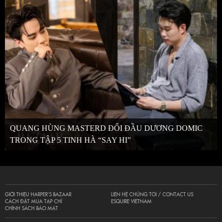
QUANG HÙNG MASTERD ĐỐI ĐẦU DƯƠNG DOMIC
TRONG TẬP 5 TINH HÀ “SAY HI”
GIỚI THIỆU HARPER’S BAZAAR
LIÊN HỆ CHÚNG TÔI / CONTACT US
CÁCH ĐẶT MUA TẠP CHÍ
ESQUIRE VIETNAM
CHÍNH SÁCH BẢO MẬT