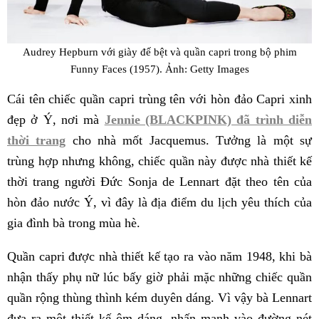
Audrey Hepburn với giày đế bệt và quần capri trong bộ phim
Funny Faces (1957). Ảnh: Getty Images
Cái tên chiếc quần capri trùng tên với hòn đảo Capri xinh
đẹp ở Ý, nơi mà
Jennie (BLACKPINK) đã trình diễn
thời trang
cho nhà mốt Jacquemus. Tưởng là một sự
trùng hợp nhưng không, chiếc quần này được nhà thiết kế
thời trang người Đức Sonja de Lennart đặt theo tên của
hòn đảo nước Ý, vì đây là địa điểm du lịch yêu thích của
gia đình bà trong mùa hè.
Quần capri được nhà thiết kế tạo ra vào năm 1948, khi bà
nhận thấy phụ nữ lúc bấy giờ phải mặc những chiếc quần
quần rộng thùng thình kém duyên dáng. Vì vậy bà Lennart
đưa ra một thiết kế ôm dáng, nhấn mạnh vào đường nét