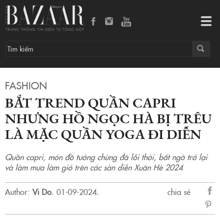
Bắt trend quần capri nhưng Hồ Ngọc Hà bị trêu là mặc quần yoga đi diễn
Tog
navi
FASHION
BẮT TREND QUẦN CAPRI
NHƯNG HỒ NGỌC HÀ BỊ TRÊU
LÀ MẶC QUẦN YOGA ĐI DIỄN
Quần capri, món đồ tưởng chừng đã lỗi thời, bất ngờ trở lại
và làm mưa làm gió trên các sàn diễn Xuân Hè 2024
Author:
Vi Do
.
01-09-2024.
chia sẻ
sẻ
Fac