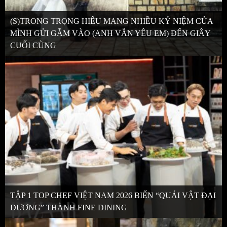
(S)TRONG TRỌNG HIẾU MANG NHIỀU KỶ NIỆM CỦA
MÌNH GỬI GẮM VÀO (ANH VẪN YÊU EM) ĐẾN GIÂY
CUỐI CÙNG
TẬP 1 TOP CHEF VIỆT NAM 2026 BIẾN “QUÁI VẬT ĐẠI
DƯƠNG” THÀNH FINE DINING