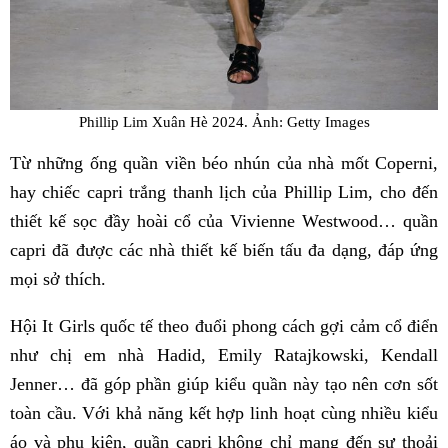
Phillip Lim Xuân Hè 2024. Ảnh: Getty Images
Từ những ống quần viền béo nhún của nhà mốt Coperni,
hay chiếc capri trắng thanh lịch của Phillip Lim, cho đến
thiết kế sọc đầy hoài cổ của Vivienne Westwood… quần
capri đã được các nhà thiết kế biến tấu đa dạng, đáp ứng
mọi sở thích.
Hội It Girls quốc tế theo đuổi phong cách gợi cảm cổ điển
như chị em nhà Hadid, Emily Ratajkowski, Kendall
Jenner… đã góp phần giúp kiểu quần này tạo nên cơn sốt
toàn cầu. Với khả năng kết hợp linh hoạt cùng nhiều kiểu
áo và phụ kiện, quần capri không chỉ mang đến sự thoải