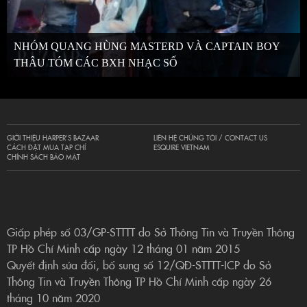
NHÓM QUANG HÙNG MASTERD VÀ CAPTAIN BOY
THÂU TÓM CÁC BXH NHẠC SỐ
GIỚI THIỆU HARPER’S BAZAAR
LIÊN HỆ CHÚNG TÔI / CONTACT US
CÁCH ĐẶT MUA TẠP CHÍ
ESQUIRE VIETNAM
CHÍNH SÁCH BẢO MẬT
Giấp phép số 03/GP-STTTT do Sở Thông Tin và Truyền Thông
TP Hồ Chí Minh cấp ngày 12 tháng 01 năm 2015
Quyết định sửa đổi, bổ sung số 12/QĐ-STTTT-ICP do Sở
Thông Tin và Truyền Thông TP Hồ Chí Minh cấp ngày 26
tháng 10 năm 2020