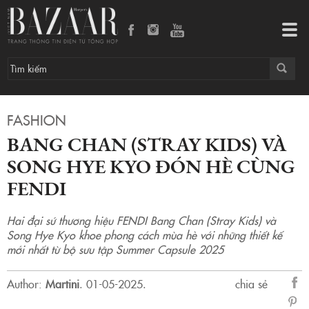
Bang Chan (Stray Kids) và Song Hye Kyo đón hè cùng FENDI
Tog
navi
FASHION
BANG CHAN (STRAY KIDS) VÀ
SONG HYE KYO ĐÓN HÈ CÙNG
FENDI
Hai đại sứ thương hiệu FENDI Bang Chan (Stray Kids) và
Song Hye Kyo khoe phong cách mùa hè với những thiết kế
mới nhất từ bộ sưu tập Summer Capsule 2025
Author:
Martini
.
01-05-2025.
chia sẻ
sẻ