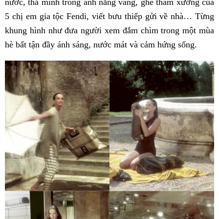
nước, thả mình trong ánh nắng vàng, ghé thăm xưởng của
5 chị em gia tộc Fendi, viết bưu thiếp gửi về nhà… Từng
khung hình như đưa người xem đắm chìm trong một mùa
hè bất tận đầy ánh sáng, nước mát và cảm hứng sống.