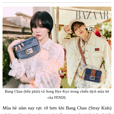
Fac
Bang Chan (bên phải) và Song Hye Kyo trong chiến dịch mùa hè
của FENDI.
Mùa hè năm nay rực rỡ hơn khi Bang Chan (Stray Kids)