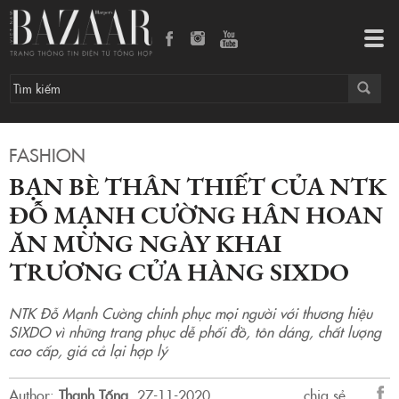
Bạn bè thân thiết của NTK Đỗ Mạnh Cường hân hoan ăn mừng ngày khai trương cửa hàng SIXDO
Tog
navi
FASHION
BẠN BÈ THÂN THIẾT CỦA NTK
ĐỖ MẠNH CƯỜNG HÂN HOAN
ĂN MỪNG NGÀY KHAI
TRƯƠNG CỬA HÀNG SIXDO
NTK Đỗ Mạnh Cường chinh phục mọi người với thương hiệu
SIXDO vì những trang phục dễ phối đồ, tôn dáng, chất lượng
cao cấp, giá cả lại hợp lý
Author:
Thanh Tống
.
27-11-2020.
chia sẻ