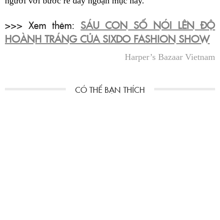
người với bước rẽ đầy ngoạn mục này.
>>> Xem thêm:
SÁU CON SỐ NÓI LÊN ĐỘ
HOÀNH TRÁNG CỦA SIXDO FASHION SHOW
Harper’s Bazaar Vietnam