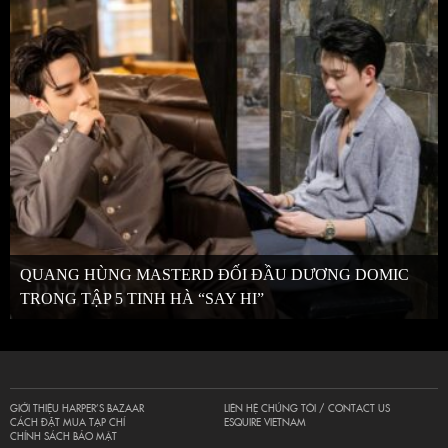
QUANG HÙNG MASTERD ĐỐI ĐẦU DƯƠNG DOMIC
TRONG TẬP 5 TINH HÀ “SAY HI”
GIỚI THIỆU HARPER’S BAZAAR
LIÊN HỆ CHÚNG TÔI / CONTACT US
CÁCH ĐẶT MUA TẠP CHÍ
ESQUIRE VIETNAM
CHÍNH SÁCH BẢO MẬT