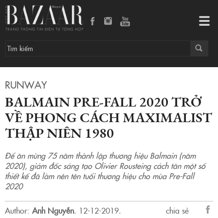
BALMAIN PRE-FALL 2020 TRỞ VỀ PHONG CÁCH MAXIMALIST THẬP NIÊN 1980
Tog
navi
RUNWAY
BALMAIN PRE-FALL 2020 TRỞ
VỀ PHONG CÁCH MAXIMALIST
THẬP NIÊN 1980
Để ăn mừng 75 năm thành lập thương hiệu Balmain (năm
2020), giám đốc sáng tạo Olivier Rousteing cách tân một số
thiết kế đã làm nên tên tuổi thương hiệu cho mùa Pre-Fall
2020
Author:
Anh Nguyễn
.
12-12-2019.
chia sẻ