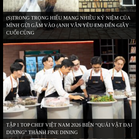
(S)TRONG TRỌNG HIẾU MANG NHIỀU KỶ NIỆM CỦA
MÌNH GỬI GẮM VÀO (ANH VẪN YÊU EM) ĐẾN GIÂY
CUỐI CÙNG
TẬP 1 TOP CHEF VIỆT NAM 2026 BIẾN “QUÁI VẬT ĐẠI
DƯƠNG” THÀNH FINE DINING