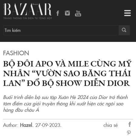
Bộ đôi Apo và Mile cùng mỹ nhân “vườn sao băng Thái Lan” đổ bộ show diễn Dior
Tog
navi
FASHION
BỘ ĐÔI APO VÀ MILE CÙNG MỸ
NHÂN “VƯỜN SAO BĂNG THÁI
LAN” ĐỔ BỘ SHOW DIỄN DIOR
Buổi trình diễn bộ sưu tập Xuân Hè 2024 của Dior trở thành
tâm điểm của giới truyền thông khi xuất hiện các ngôi sao
hàng đầu châu Á
Author:
Hazel
.
27-09-2023.
chia sẻ
sẻ