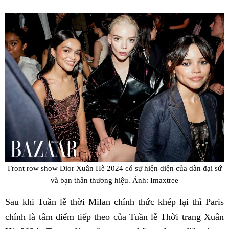
Fac
Front row show Dior Xuân Hè 2024 có sự hiện diện của dàn đại sứ
và bạn thân thương hiệu. Ảnh: Imaxtree
Sau khi Tuần lễ thời Milan chính thức khép lại thì Paris
chính là tâm điểm tiếp theo của Tuần lễ Thời trang Xuân