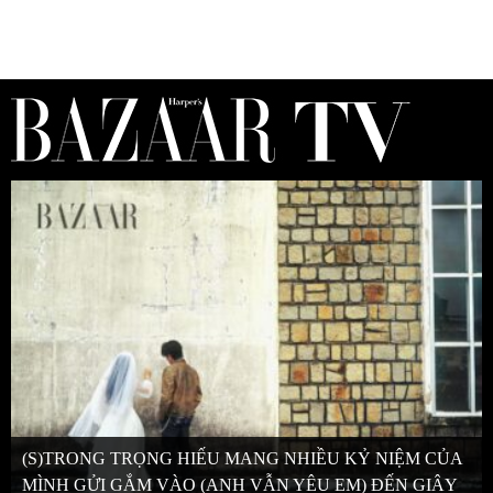
(S)TRONG TRỌNG HIẾU MANG NHIỀU KỶ NIỆM CỦA
MÌNH GỬI GẮM VÀO (ANH VẪN YÊU EM) ĐẾN GIÂY