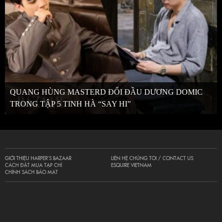
QUANG HÙNG MASTERD ĐỐI ĐẦU DƯƠNG DOMIC
TRONG TẬP 5 TINH HÀ “SAY HI”
GIỚI THIỆU HARPER’S BAZAAR
LIÊN HỆ CHÚNG TÔI / CONTACT US
CÁCH ĐẶT MUA TẠP CHÍ
ESQUIRE VIETNAM
CHÍNH SÁCH BẢO MẬT