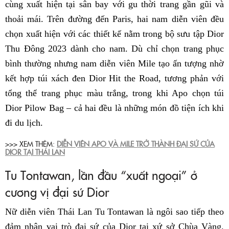
cùng xuất hiện tại sân bay với gu thời trang gần gũi và
thoải mái. Trên đường đến Paris, hai nam diễn viên đều
chọn xuất hiện với các thiết kế nằm trong bộ sưu tập Dior
Thu Đông 2023 dành cho nam. Dù chỉ chọn trang phục
bình thường nhưng nam diễn viên Mile tạo ấn tượng nhờ
kết hợp túi xách đen Dior Hit the Road, tương phản với
tổng thể trang phục màu trắng, trong khi Apo chọn túi
Dior Pilow Bag – cả hai đều là những món đồ tiện ích khi
đi du lịch.
>>> XEM THÊM:
DIỄN VIÊN APO VÀ MILE TRỞ THÀNH ĐẠI SỨ CỦA
DIOR TẠI THÁI LAN
Tu Tontawan, lần đầu “xuất ngoại” ở
cương vị đại sứ Dior
Nữ diễn viên Thái Lan Tu Tontawan là ngôi sao tiếp theo
đảm nhận vai trò đại sứ của Dior tại xứ sở Chùa Vàng.