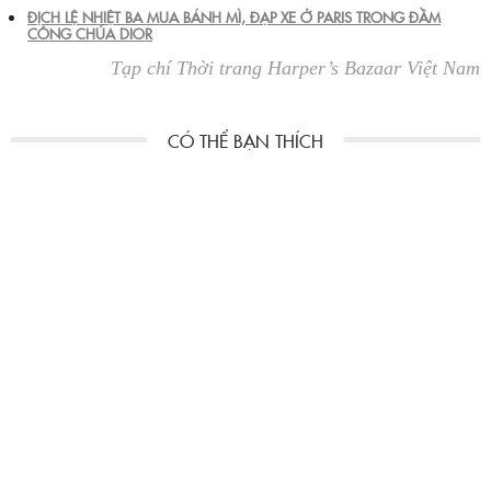
ĐỊCH LỆ NHIỆT BA MUA BÁNH MÌ, ĐẠP XE Ở PARIS TRONG ĐẦM
CÔNG CHÚA DIOR
Tạp chí Thời trang Harper’s Bazaar Việt Nam