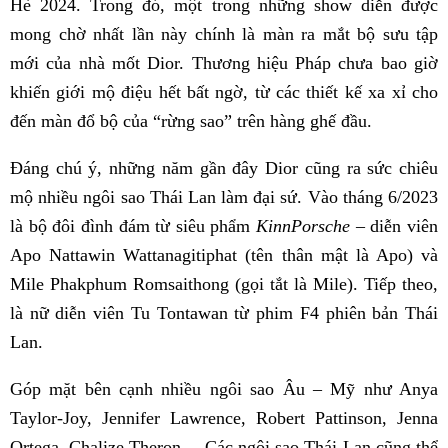
Hè 2024. Trong đó, một trong những show diễn được
mong chờ nhất lần này chính là màn ra mắt bộ sưu tập
mới của nhà mốt Dior. Thương hiệu Pháp chưa bao giờ
khiến giới mộ điệu hết bất ngờ, từ các thiết kế xa xỉ cho
đến màn đổ bộ của “rừng sao” trên hàng ghế đầu.
Đáng chú ý, những năm gần đây Dior cũng ra sức chiêu
mộ nhiều ngôi sao Thái Lan làm đại sứ. Vào tháng 6/2023
là bộ đôi đình đám từ siêu phẩm
KinnPorsche –
diễn viên
Apo Nattawin Wattanagitiphat (tên thân mật là Apo) và
Mile Phakphum Romsaithong (gọi tắt là Mile). Tiếp theo,
là nữ diễn viên Tu Tontawan từ phim F4 phiên bản Thái
Lan.
Góp mặt bên cạnh nhiều ngôi sao Âu – Mỹ như Anya
Taylor-Joy, Jennifer Lawrence, Robert Pattinson, Jenna
Ortega, Chalize Theron… Các ngôi sao Thái Lan cũng thể