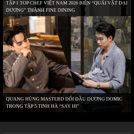
TẬP 1 TOP CHEF VIỆT NAM 2026 BIẾN “QUÁI VẬT ĐẠI
DƯƠNG” THÀNH FINE DINING
QUANG HÙNG MASTERD ĐỐI ĐẦU DƯƠNG DOMIC
TRONG TẬP 5 TINH HÀ “SAY HI”