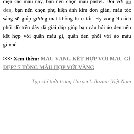
diện các màu này, bạn nên chọn màu pastel. Đối với
áo
đen
, bạn nên chọn phụ kiện ánh kim đơn giản, màu tóc
sáng sẽ giúp gương mặt không bị u tối. Hy vọng 9 cách
phối đồ trên đây đã giải đáp giúp bạn câu hỏi áo đen nên
kết hợp với quần màu gì, quần đen phối với áo màu
gì nhé.
>>> Xem thêm:
MÀU VÀNG KẾT HỢP VỚI MÀU GÌ
ĐẸP? 7 TÔNG MÀU HỢP VỚI VÀNG
Tạp chí thời trang Harper’s Bazaar Việt Nam