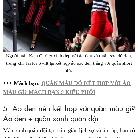
Người mẫu Kaia Gerber xinh đẹp với áo đen và quần sọc đỏ đen,
trong khi Taylor Swift lại kết hợp áo sọc đen trắng với quần short
đỏ.
>>> Mách bạn:
QUẦN MÀU ĐỎ KẾT HỢP VỚI ÁO
MÀU GÌ? MÁCH BẠN 9 KIỂU PHỐI
5. Áo đen nên kết hợp với quần màu gì?
Áo đen + quần xanh quân đội
Màu xanh quân đội tạo cảm giác lịch sự và ấm áp, bạn có