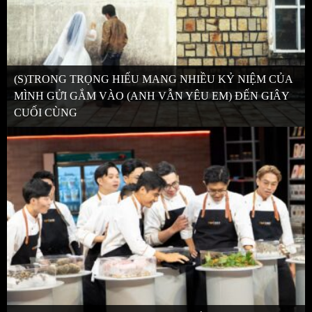
(S)TRONG TRỌNG HIẾU MANG NHIỀU KỶ NIỆM CỦA
MÌNH GỬI GẮM VÀO (ANH VẪN YÊU EM) ĐẾN GIÂY
CUỐI CÙNG