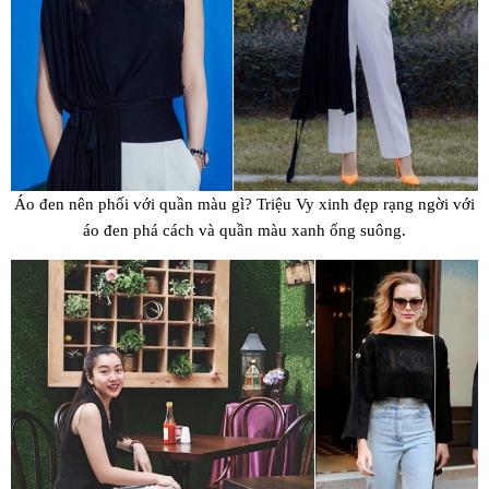
Áo đen nên phối với quần màu gì? Triệu Vy xinh đẹp rạng ngời với
áo đen phá cách và quần màu xanh ống suông.