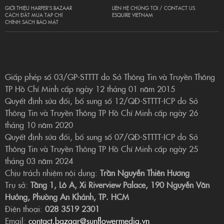
GIỚI THIỆU HARPER’S BAZAAR
LIÊN HỆ CHÚNG TÔI / CONTACT US
CÁCH ĐẶT MUA TẠP CHÍ
ESQUIRE VIETNAM
CHÍNH SÁCH BẢO MẬT
Giấp phép số 03/GP-STTTT do Sở Thông Tin và Truyền Thông
TP Hồ Chí Minh cấp ngày 12 tháng 01 năm 2015
Quyết định sửa đổi, bổ sung số 12/QĐ-STTTT-ICP do Sở
Thông Tin và Truyền Thông TP Hồ Chí Minh cấp ngày 26
tháng 10 năm 2020
Quyết định sửa đổi, bổ sung số 07/QĐ-STTTT-ICP do Sở
Thông Tin và Truyền Thông TP Hồ Chí Minh cấp ngày 25
tháng 03 năm 2024
Chịu trách nhiệm nội dung:
Trần Nguyễn Thiên Hương
Trụ sở:
Tầng 1, Lô A, Xi Riverview Palace, 190 Nguyễn Văn
Hưởng, Phường An Khánh, TP. HCM
Điện thoại:
028 3519 2301
Email:
contact.bazaar@sunflowermedia.vn