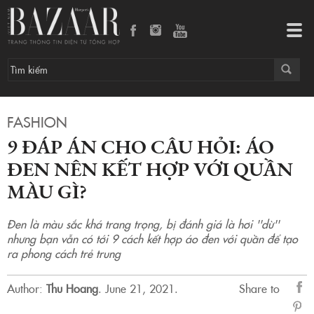
9 đáp án cho câu hỏi: Áo đen nên kết hợp với quần màu gì?
Tog
navi
FASHION
9 ĐÁP ÁN CHO CÂU HỎI: ÁO
ĐEN NÊN KẾT HỢP VỚI QUẦN
MÀU GÌ?
Đen là màu sắc khá trang trọng, bị đánh giá là hơi ''dừ''
nhưng bạn vẫn có tới 9 cách kết hợp áo đen với quần để tạo
ra phong cách trẻ trung
Author:
Thu Hoang
.
June 21, 2021.
Share to
sẻ