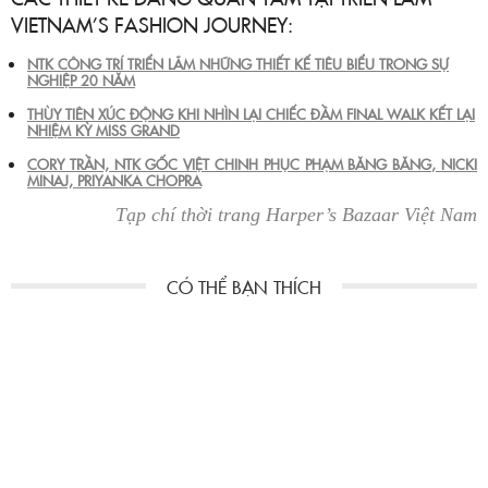
VIETNAM’S FASHION JOURNEY:
NTK CÔNG TRÍ TRIỂN LÃM NHỮNG THIẾT KẾ TIÊU BIỂU TRONG SỰ
NGHIỆP 20 NĂM
THÙY TIÊN XÚC ĐỘNG KHI NHÌN LẠI CHIẾC ĐẦM FINAL WALK KẾT LẠI
NHIỆM KỲ MISS GRAND
CORY TRẦN, NTK GỐC VIỆT CHINH PHỤC PHẠM BĂNG BĂNG, NICKI
MINAJ, PRIYANKA CHOPRA
Tạp chí thời trang Harper’s Bazaar Việt Nam