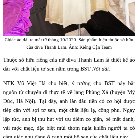
Chiếc áo dài ra mắt từ tháng 10/2020. Sản phẩm hiện thuộc sở hữu
của diva Thanh Lam. Ảnh: Kiếng Cận Team
Thuộc sở hữu riêng của nữ diva Thanh Lam là thiết kế áo
dài với chất liệu tơ sen nằm trong BST
Nối dài.
NTK Vũ Việt Hà cho biết, ý tưởng cho BST này bắt
nguồn từ chuyến đi thực tế về làng Phùng Xá (huyện Mỹ
Đức, Hà Nội). Tại đây, anh lần đầu tiên có cơ hội được
tiếp cận với sợi tơ sen, một chất liệu lạ, công phu. Ngay
lập tức, anh bị thu hút với ưu điểm co giãn, bề mặt đanh,
vải mộc mạc, đặc biệt mùi thơm ngát khiến người ta có
cảm giác như đang ở cạnh một hồ sen của chất liệu này.