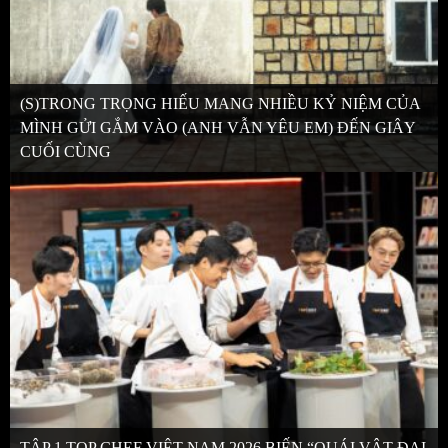
(S)TRONG TRỌNG HIẾU MANG NHIỀU KỶ NIỆM CỦA
MÌNH GỬI GẮM VÀO (ANH VẪN YÊU EM) ĐẾN GIÂY
CUỐI CÙNG
TẬP 1 TOP CHEF VIỆT NAM 2026 BIẾN “QUÁI VẬT ĐẠI