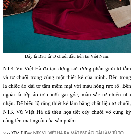
Đây là BST từ tơ chuối đầu tiên tại Việt Nam.
NTK Vũ Việt Hà đã tạo dựng sự tương phản giữa tơ tằm
và tơ chuối trong cùng một thiết kế của mình. Bên trong
là chiếc áo dài tơ tằm mềm mại với màu hồng rực rỡ. Bên
ngoài là lớp áo tơ chuối gai góc, màu sắc tự nhiên nhã
nhặn. Để biểu lộ rằng thiết kế làm bằng chất liệu tơ chuối,
NTK Vũ VIệt Hà đã thêu họa tiết cây chuối vô cùng kỳ
công lên mặt ngoài của sản phẩm.
>>> XEM THÊM:
NTK VŨ VIỆT HÀ RA MẮT BST ÁO DÀI LÀM TỪ TƠ