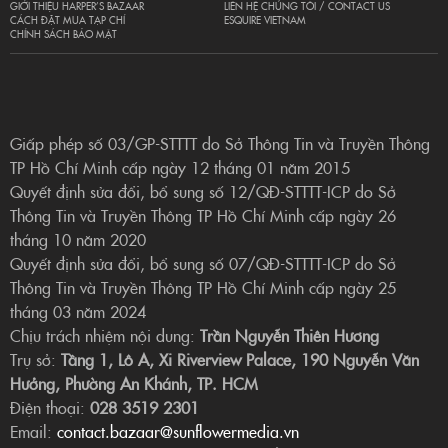
GIỚI THIỆU HARPER’S BAZAAR
LIÊN HỆ CHÚNG TÔI / CONTACT US
CÁCH ĐẶT MUA TẠP CHÍ
ESQUIRE VIETNAM
CHÍNH SÁCH BẢO MẬT
Giấp phép số 03/GP-STTTT do Sở Thông Tin và Truyền Thông
TP Hồ Chí Minh cấp ngày 12 tháng 01 năm 2015
Quyết định sửa đổi, bổ sung số 12/QĐ-STTTT-ICP do Sở
Thông Tin và Truyền Thông TP Hồ Chí Minh cấp ngày 26
tháng 10 năm 2020
Quyết định sửa đổi, bổ sung số 07/QĐ-STTTT-ICP do Sở
Thông Tin và Truyền Thông TP Hồ Chí Minh cấp ngày 25
tháng 03 năm 2024
Chịu trách nhiệm nội dung:
Trần Nguyễn Thiên Hương
Trụ sở:
Tầng 1, Lô A, Xi Riverview Palace, 190 Nguyễn Văn
Hưởng, Phường An Khánh, TP. HCM
Điện thoại:
028 3519 2301
Email:
contact.bazaar@sunflowermedia.vn