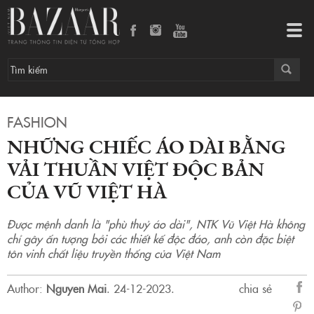
Những chiếc áo dài bằng vải thuần Việt độc bản của Vũ Việt Hà
Tog
navi
FASHION
NHỮNG CHIẾC ÁO DÀI BẰNG
VẢI THUẦN VIỆT ĐỘC BẢN
CỦA VŨ VIỆT HÀ
Được mệnh danh là "phù thuỷ áo dài", NTK Vũ Việt Hà không
chỉ gây ấn tượng bởi các thiết kế độc đáo, anh còn đặc biệt
tôn vinh chất liệu truyền thống của Việt Nam
Author:
Nguyen Mai
.
24-12-2023.
chia sẻ
sẻ