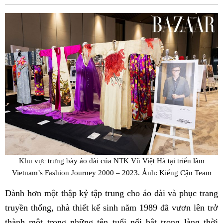
Fac
Khu vực trưng bày áo dài của NTK Vũ Việt Hà tại triển lãm
Vietnam’s Fashion Journey 2000 – 2023. Ảnh: Kiếng Cận Team
Dành hơn một thập kỷ tập trung cho áo dài và phục trang
truyền thống, nhà thiết kế sinh năm 1989 đã vươn lên trở
thành một trong những tên tuổi nổi bật trong làng thời