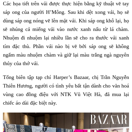
Các họa tiết trên vải được thực hiện bằng kỹ thuật vẽ tay
sáp ong của người H’Mông. Sau khi dệt xong vải, họ sẽ
dùng sáp ong nóng vẽ lên mặt vải. Khi sáp ong khô lại, họ
sẽ nhúng cả miếng vải vào nước xanh nấu từ lá chàm.
Nhuộm đi nhuộm lại nhiều lần sẽ cho ra thước vải xanh
tím đặc thù. Phần vải nào bị vẽ bởi sáp ong sẽ không
ngấm màu nhuộm chàm và giữ lại màu trắng ngà nguyên
thủy của thớ vải.
Tổng biên tập tạp chí Harper’s Bazaar, chị Trần Nguyễn
Thiên Hương, người có tình yêu bất tận dành cho văn hoá
vùng cao đồng điệu với NTK Vũ Việt Hà, đã mua lại
chiếc áo dài đặc biệt này.