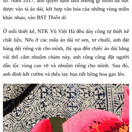
số. Năm 2017, anh quyết định đưa những gì mình đã học
được vào tà áo dài, kết hợp văn hóa của những vùng miền
khác nhau, vào BST
Thiên di.
Ở mỗi thiết kế, NTK Vũ Việt Hà đều dày công tự thiết kế
chất liệu. Nếu ở các mẫu áo dài tơ sen, tơ chuối, anh đặt
hàng dệt riêng vải cho mình, thì qua đến chiếc áo dài bằng
vải thổ cẩm nhuộm chàm này, anh cũng cũng đặt người
dân tộc vùng cao vẽ và nhuộm riêng cho mình. Sau đó,
anh đính kết cườm và thêu tay họa tiết bông hoa gạo lên.