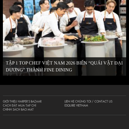
TẬP 1 TOP CHEF VIỆT NAM 2026 BIẾN “QUÁI VẬT ĐẠI
DƯƠNG” THÀNH FINE DINING
GIỚI THIỆU HARPER’S BAZAAR
LIÊN HỆ CHÚNG TÔI / CONTACT US
CÁCH ĐẶT MUA TẠP CHÍ
ESQUIRE VIETNAM
CHÍNH SÁCH BẢO MẬT