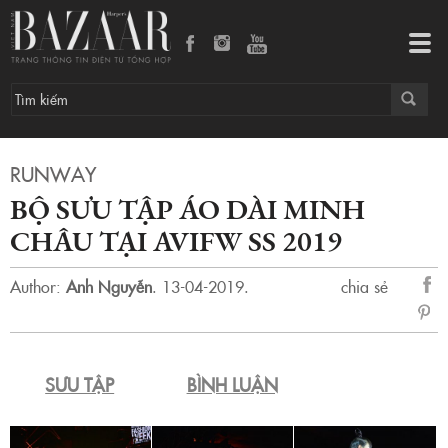
Bộ sưu tập Áo dài Minh Châu tại AVIFW SS 2019
Tog
navi
RUNWAY
BỘ SƯU TẬP ÁO DÀI MINH
CHÂU TẠI AVIFW SS 2019
Author:
Anh Nguyễn
.
13-04-2019.
chia sẻ
sẻ
Fac
SƯU TẬP
BÌNH LUẬN