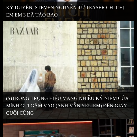
KỲ DUYÊN, STEVEN NGUYỄN TỪ TEASER CHỊ CHỊ
EM EM 3 ĐÃ TÁO BẠO
(S)TRONG TRỌNG HIẾU MANG NHIỀU KỶ NIỆM CỦA
MÌNH GỬI GẮM VÀO (ANH VẪN YÊU EM) ĐẾN GIÂY
CUỐI CÙNG