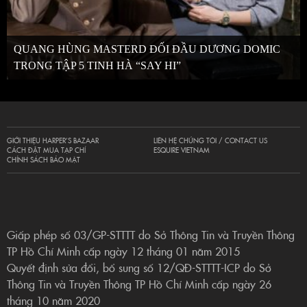
QUANG HÙNG MASTERD ĐỐI ĐẦU DƯƠNG DOMIC
TRONG TẬP 5 TINH HÀ “SAY HI”
GIỚI THIỆU HARPER’S BAZAAR
LIÊN HỆ CHÚNG TÔI / CONTACT US
CÁCH ĐẶT MUA TẠP CHÍ
ESQUIRE VIETNAM
CHÍNH SÁCH BẢO MẬT
Giấp phép số 03/GP-STTTT do Sở Thông Tin và Truyền Thông
TP Hồ Chí Minh cấp ngày 12 tháng 01 năm 2015
Quyết định sửa đổi, bổ sung số 12/QĐ-STTTT-ICP do Sở
Thông Tin và Truyền Thông TP Hồ Chí Minh cấp ngày 26
tháng 10 năm 2020