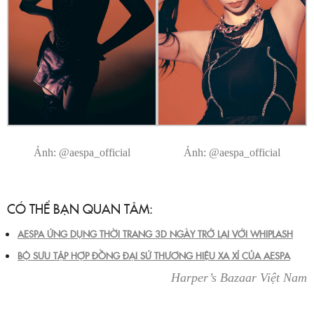
Ảnh: @aespa_official
Ảnh: @aespa_official
CÓ THỂ BẠN QUAN TÂM:
AESPA ỨNG DỤNG THỜI TRANG 3D NGÀY TRỞ LẠI VỚI WHIPLASH
BỘ SƯU TẬP HỢP ĐỒNG ĐẠI SỨ THƯƠNG HIỆU XA XỈ CỦA AESPA
Harper’s Bazaar Việt Nam