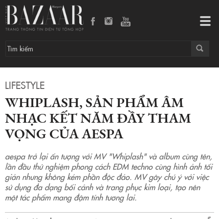
Whiplash, sản phẩm âm nhạc kết năm đầy tham vọng của aespa
Tog
navi
LIFESTYLE
WHIPLASH, SẢN PHẨM ÂM
NHẠC KẾT NĂM ĐẦY THAM
VỌNG CỦA AESPA
aespa trở lại ấn tượng với MV "Whiplash" và album cùng tên,
lần đầu thử nghiệm phong cách EDM techno cùng hình ảnh tối
giản nhưng không kém phần độc đáo. MV gây chú ý với việc
sử dụng đa dạng bối cảnh và trang phục kim loại, tạo nên
một tác phẩm mang đậm tính tương lai.