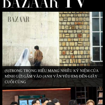
(S)TRONG TRỌNG HIẾU MANG NHIỀU KỶ NIỆM CỦA
MÌNH GỬI GẮM VÀO (ANH VẪN YÊU EM) ĐẾN GIÂY
CUỐI CÙNG