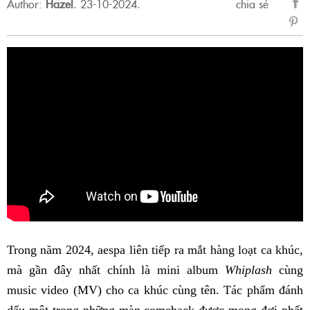
Author:
Hazel
.
23-10-2024.
chia sẻ
sẻ
Fac
Trong năm 2024, aespa liên tiếp ra mắt hàng loạt ca khúc,
mà gần đây nhất chính là mini album
Whiplash
cùng
music video (MV) cho ca khúc cùng tên. Tác phẩm đánh
dấu một trong những màn comeback được mong đợi nhất