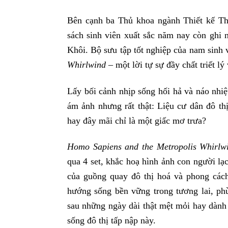
Bên cạnh ba Thủ khoa ngành Thiết kế Th
sách sinh viên xuất sắc năm nay còn ghi
Khôi. Bộ sưu tập tốt nghiệp của nam sinh
Whirlwind
– một lời tự sự đầy chất triết lý
Lấy bối cảnh nhịp sống hối hả và náo nhi
ám ảnh nhưng rất thật: Liệu cư dân đô th
hay đây mãi chỉ là một giấc mơ trưa?
Homo Sapiens and the Metropolis Whirlw
qua 4 set, khắc hoạ hình ảnh con người lạ
của guồng quay đô thị hoá và phong cách
hướng sống bền vững trong tương lai, ph
sau những ngày dài thật mệt mỏi hay dành
sống đô thị tấp nập này.