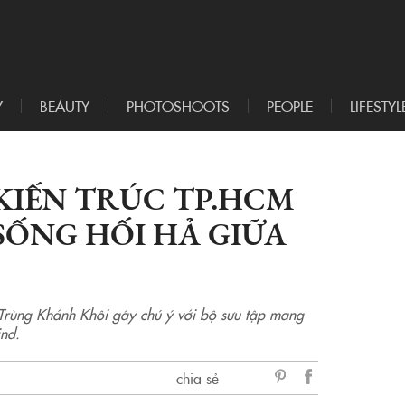
Y
BEAUTY
PHOTOSHOOTS
PEOPLE
LIFESTYL
KIẾN TRÚC TP.HCM
SỐNG HỐI HẢ GIỮA
Trùng Khánh Khôi gây chú ý với bộ sưu tập mang
nd.
chia sẻ
sẻ