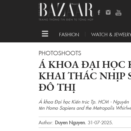
Toggle
FASHION
WATCH & JEWELR
navigation
PHOTOSHOOTS
Á KHOA ĐẠI HỌC 
KHAI THÁC NHỊP 
ĐÔ THỊ
Á khoa Đại học Kiến trúc Tp. HCM - Nguyễn 
tên Homo Sapiens and the Metropolis Whirlwi
Author:
Duyen Nguyen
.
31-07-2025.