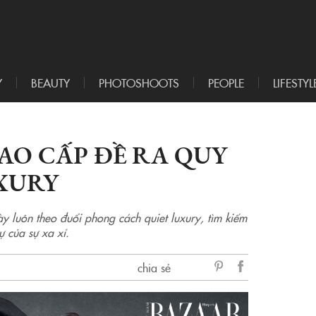
Y
BEAUTY
PHOTOSHOOTS
PEOPLE
LIFESTYL
AO CẤP ĐỀ RA QUY
XURY
ày luôn theo đuổi phong cách quiet luxury, tìm kiếm
ự của sự xa xỉ.
chia sẻ
sẻ
Facebook