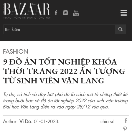
9 đồ án tốt nghiệp khóa thời trang 2022 ấn tượng từ sinh viên Văn Lang
Tog
navi
FASHION
9 ĐỒ ÁN TỐT NGHIỆP KHÓA
THỜI TRANG 2022 ẤN TƯỢNG
TỪ SINH VIÊN VĂN LANG
Tự do, cá tính và đầy bứt phá đó là cách mô tả những thiết kế
trong buổi bảo vệ đồ án tốt nghiệp 2022 của sinh viên trường
Đại học Văn Lang diễn ra vào ngày 28/12 vừa qua.
Author:
Vi Do
.
01-01-2023.
chia sẻ
sẻ