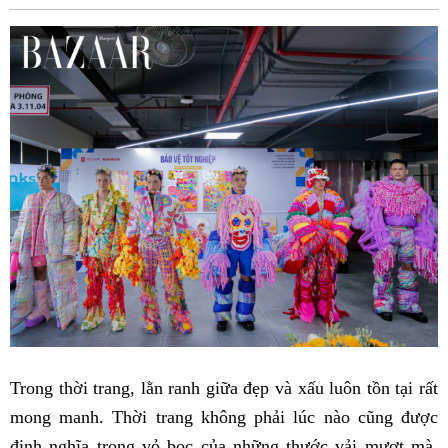
Fac
Trong thời trang, lằn ranh giữa đẹp và xấu luôn tồn tại rất
mong manh. Thời trang không phải lúc nào cũng được
định nghĩa trong vỏ bọc của những thước vải mượt mà,