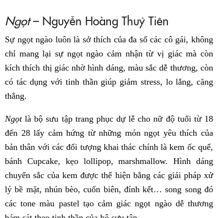
Ngọt
– Nguyễn Hoàng Thuỷ Tiên
Sự ngọt ngào luôn là sở thích của đa số các cô gái, không
chỉ mang lại sự ngọt ngào cảm nhận từ vị giác mà còn
kích thích thị giác nhờ hình dáng, màu sắc dễ thương, còn
có tác dụng với tinh thần giúp giảm stress, lo lắng, căng
thẳng.
Ngọt
là bộ sưu tập trang phục dự lễ cho nữ độ tuổi từ 18
đến 28 lấy cảm hứng từ những món ngọt yêu thích của
bản thân với các đối tượng khai thác chính là kem ốc quế,
bánh Cupcake, kẹo lollipop, marshmallow. Hình dáng
chuyển sắc của kem được thể hiện bằng các giải pháp xử
lý bề mặt, nhún bèo, cuốn biên, đính kết… song song đó
các tone màu pastel tạo cảm giác ngọt ngào dễ thương
bám sát theo tinh thần của bộ sưu tập.