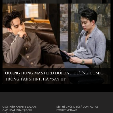
QUANG HÙNG MASTERD ĐỐI ĐẦU DƯƠNG DOMIC
TRONG TẬP 5 TINH HÀ “SAY HI”
GIỚI THIỆU HARPER’S BAZAAR
LIÊN HỆ CHÚNG TÔI / CONTACT US
CÁCH ĐẶT MUA TẠP CHÍ
ESQUIRE VIETNAM