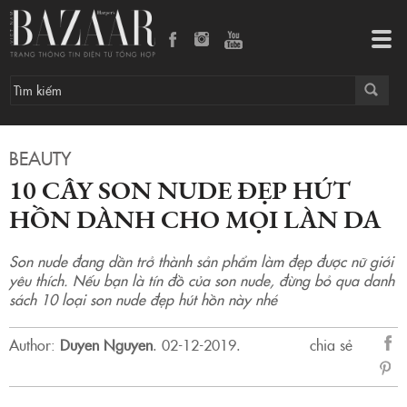
10 CÂY SON NUDE ĐẸP HÚT HỒN DÀNH CHO MỌI LÀN DA
Tog
navi
BEAUTY
10 CÂY SON NUDE ĐẸP HÚT
HỒN DÀNH CHO MỌI LÀN DA
Son nude đang dần trở thành sản phẩm làm đẹp được nữ giới
yêu thích. Nếu bạn là tín đồ của son nude, đừng bỏ qua danh
sách 10 loại son nude đẹp hút hồn này nhé
Author:
Duyen Nguyen
.
02-12-2019.
chia sẻ
sẻ
Fac