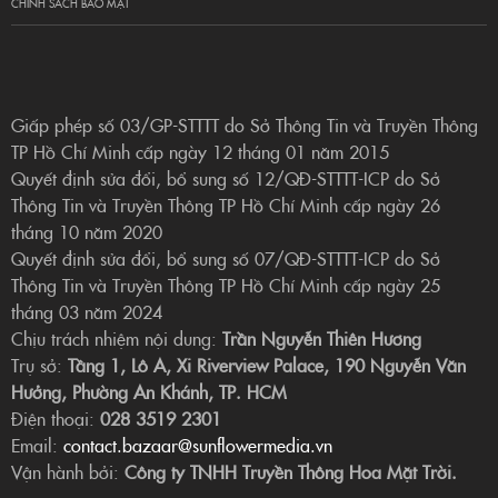
CHÍNH SÁCH BẢO MẬT
Giấp phép số 03/GP-STTTT do Sở Thông Tin và Truyền Thông
TP Hồ Chí Minh cấp ngày 12 tháng 01 năm 2015
Quyết định sửa đổi, bổ sung số 12/QĐ-STTTT-ICP do Sở
Thông Tin và Truyền Thông TP Hồ Chí Minh cấp ngày 26
tháng 10 năm 2020
Quyết định sửa đổi, bổ sung số 07/QĐ-STTTT-ICP do Sở
Thông Tin và Truyền Thông TP Hồ Chí Minh cấp ngày 25
tháng 03 năm 2024
Chịu trách nhiệm nội dung:
Trần Nguyễn Thiên Hương
Trụ sở:
Tầng 1, Lô A, Xi Riverview Palace, 190 Nguyễn Văn
Hưởng, Phường An Khánh, TP. HCM
Điện thoại:
028 3519 2301
Email:
contact.bazaar@sunflowermedia.vn
Vận hành bởi:
Công ty TNHH Truyền Thông Hoa Mặt Trời.