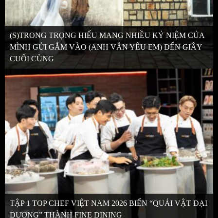
(S)TRONG TRỌNG HIẾU MANG NHIỀU KỶ NIỆM CỦA
MÌNH GỬI GẮM VÀO (ANH VẪN YÊU EM) ĐẾN GIÂY
CUỐI CÙNG
TẬP 1 TOP CHEF VIỆT NAM 2026 BIẾN “QUÁI VẬT ĐẠI
DƯƠNG” THÀNH FINE DINING