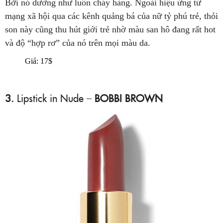
Bởi nó dường như luôn cháy hàng. Ngoài hiệu ứng từ
mạng xã hội qua các kênh quảng bá của nữ tỷ phú trẻ, thỏi
son này cũng thu hút giới trẻ nhờ màu san hô đang rất hot
và độ “hợp rơ” của nó trên mọi màu da.
Giá: 17$
3.
Lipstick in Nude –
BOBBI BROWN